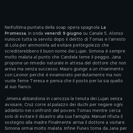
Nell'ultima puntata della soap opera spagnola 
La 
Promessa
, in onda 
venerdì 9 giugno 
su Canale 5, Alonso 
riunisce tutta la servitù dopo il delitto di Tomas e l'arresto 
di Lola per ammonirla ad evitare pettegolezzi che 
screditerebbero il buon nome dei Lujan. Simona è sempre 
molto malata al punto che Candela teme il peggio. Jana 
propone un rimedio naturale in attesa del dottore che non 
arriva ma senza successo. Mauro giunge a un chiarimento 
con Leonor perché è innamorato perdutamente ma non 
vuole ferire Teresa e pensa che il posto per lui sia quello 
al suo fianco.
 Jimena abbandona in carrozza la tenuta dei Lujan senza 
avvisare, Cruz corre al palazzo dei duchi per negare ogni 
addebito nei confronti del povero Tomas mentre cerca 
solo di evitare il disastro alla sua famiglia. Manuel rifiuta il 
sostegno alla madre Finalmente arriva il dottore a visitare 
Simona ormai molto malata. Infine Funes torna da Jana per 