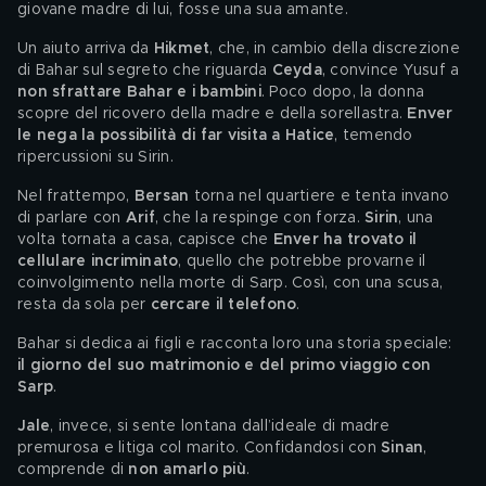
giovane madre di lui, fosse una sua amante.
Un aiuto arriva da 
Hikmet
, che, in cambio della discrezione 
di Bahar sul segreto che riguarda 
Ceyda
, convince Yusuf a 
non sfrattare Bahar e i bambini
. Poco dopo, la donna 
scopre del ricovero della madre e della sorellastra. 
Enver 
le nega la possibilità di far visita a Hatice
, temendo 
ripercussioni su Sirin.
Nel frattempo, 
Bersan
 torna nel quartiere e tenta invano 
di parlare con 
Arif
, che la respinge con forza. 
Sirin
, una 
volta tornata a casa, capisce che 
Enver ha trovato il 
cellulare incriminato
, quello che potrebbe provarne il 
coinvolgimento nella morte di Sarp. Così, con una scusa, 
resta da sola per 
cercare il telefono
.
Bahar si dedica ai figli e racconta loro una storia speciale: 
il giorno del suo matrimonio e del primo viaggio con 
Sarp
.
Jale
, invece, si sente lontana dall’ideale di madre 
premurosa e litiga col marito. Confidandosi con 
Sinan
, 
comprende di 
non amarlo più
.