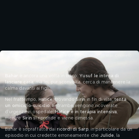
Kübra Süzgün (Nisan Çesmeli) e Özge Özpirinçci (Bahar Çesmeli)
in una scena di La forza di una donna
Bahar
 è ancora una volta in bilico: 
Yusuf le intima di 
lasciare casa
, ma lei, pur sconvolta, cerca di mantenere la 
calma davanti ai figli.
Nel frattempo, 
Hatice
, trovando 
Sirin
 in fin di vita, 
tenta 
un omicidio-suicidio
. Entrambe vengono ricoverate 
d’urgenza in ospedale: 
Hatice è in terapia intensiva
, 
mentre 
Sirin
 si riprende e viene dimessa.
Bahar è sopraffatta dai 
ricordi di Sarp
, in particolare da un 
episodio in cui credette erroneamente che 
Julide
, la 