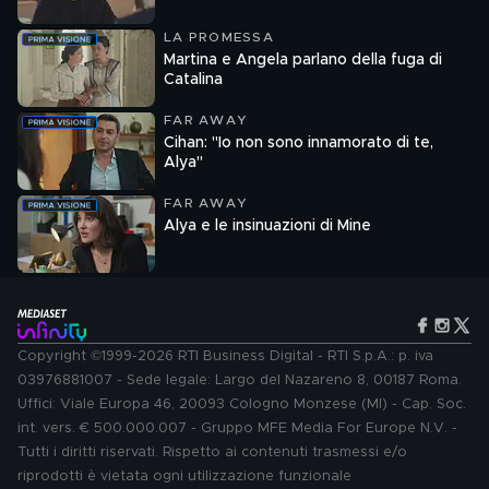
LA PROMESSA
Martina e Angela parlano della fuga di
Catalina
FAR AWAY
Cihan: "Io non sono innamorato di te,
Alya"
FAR AWAY
Alya e le insinuazioni di Mine
Copyright ©1999-2026 RTI Business Digital - RTI S.p.A.: p. iva
03976881007 - Sede legale: Largo del Nazareno 8, 00187 Roma.
Uffici: Viale Europa 46, 20093 Cologno Monzese (MI) - Cap. Soc.
int. vers. € 500.000.007 - Gruppo MFE Media For Europe N.V. -
Tutti i diritti riservati. Rispetto ai contenuti trasmessi e/o
riprodotti è vietata ogni utilizzazione funzionale