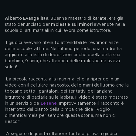
Alberto Evangelista
, 80enne maestro di 
karate, 
era già 
stato denunciato per 
molestie sui minori
 avvenute nella 
scuola di arti marziali in cui lavora come istruttore.
 I giudici avevano ritenuto attendibili le testimonianze 
delle piccole vittime. Nell’ultimo periodo, una madre ha 
aggiunto alla lista di deposizioni anche quella della sua 
bambina, 9 anni, che all’epoca delle molestie ne aveva 
solo 6.
 La piccola racconta alla mamma, che la riprende in un 
video con il cellulare nascosto, delle mani dell’uomo che la 
toccano sotto i pantaloni, dei tentativi dell’anziano 
istruttore di baciarla sulle labbra. Il video è stato mostrato 
in un servizio de 
Le
Iene
. Improvvisamente il racconto è 
interrotto dal pianto della bimba che dice “Voglio 
dimenticarmela per sempre questa storia, ma non ci 
riesco”.
 A seguito di questa ulteriore fonte di prova, i giudici 