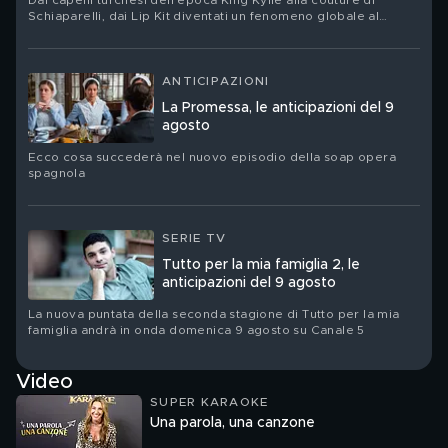
Dai capelli turchesi dell’epoca King Kylie alla couture di
Schiaparelli, dai Lip Kit diventati un fenomeno globale al
nuovo corso del suo brand Khy: Kylie Jenner festeggia il suo
compleanno. Ritratto di una star che ha trasformato la propria
immagine in un linguaggio, un’impresa e un territorio di
contraddizioni
ANTICIPAZIONI
La Promessa, le anticipazioni del 9
agosto
Ecco cosa succederà nel nuovo episodio della soap opera
spagnola
SERIE TV
Tutto per la mia famiglia 2, le
anticipazioni del 9 agosto
La nuova puntata della seconda stagione di Tutto per la mia
famiglia andrà in onda domenica 9 agosto su Canale 5
Video
SUPER KARAOKE
Una parola, una canzone