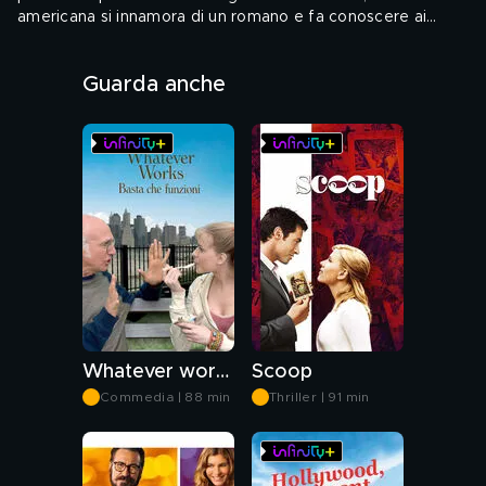
americana si innamora di un romano e fa conoscere ai
genitori i futuri consuoceri; un architetto perde la testa per
Audio: ENG, ITA - Sottotitoli: ENG, ITA
la migliore amica della sua fidanzata.
Guarda anche
Genere: Commedia
Whatever works - Basta che funzioni
Scoop
Commedia | 88 min
Thriller | 91 min