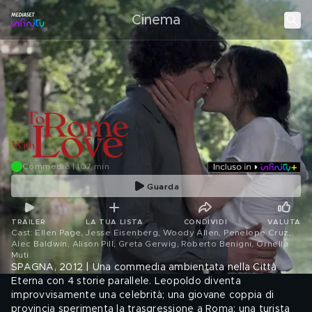
Cinema
Commedia | 107 min
Guarda
TRAILER
LA TUA LISTA
CONDIVIDI
VALUTA
Cast: Ellen Page, Jesse Eisenberg, Woody Allen, Penelope Cruz,
Alec Baldwin, Alison Pill, Greta Gerwig, Roberto Benigni, Ornella
Muti
.
SPAGNA, 2012 | Una commedia ambientata nella Città
Eterna con 4 storie parallele. Leopoldo diventa
improvvisamente una celebrità; una giovane coppia di
provincia sperimenta la trasgressione a Roma; una turista