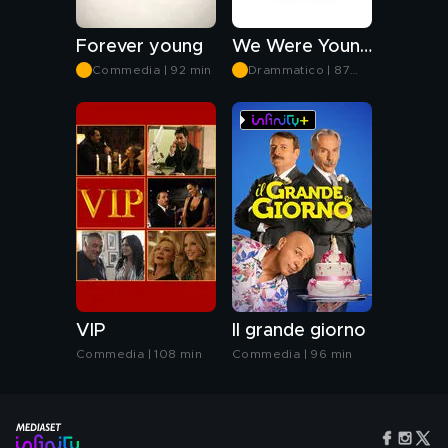
Forever young
We Were Young - Destinazione paradiso
Commedia | 92 min
Drammatico | 87
min
VIP
Il grande giorno
Commedia | 108 min
Commedia | 96 min