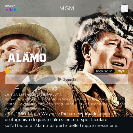
MGM
Azione | 161 min
Guarda
LA TUA LISTA
CONDIVIDI
VALUTA
Regia: John Wayne. Cast: John Wayne, Ken Curtis, Carlos Arruza,
Jester Hairston, Veda Ann Borg, John Dierkes, Denver Pyle, Aissa
Wayne, Hank Worden
.
USA, 1960 | John Wayne e Richard Widmark sono i
protagonisti di questo film storico e spettacolare
sull'attacco di Alamo da parte delle truppe messicane.