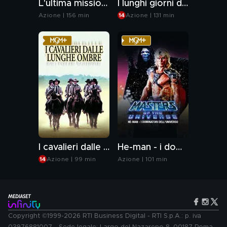
L'ultima missione: project hail mary
I lunghi giorni delle aquile
Azione | 156 min
Azione | 131 min
I cavalieri dalle lunghe ombre
He-man - i dominatori dell'universo
Azione | 99 min
Azione | 101 min
Copyright ©1999-2026 RTI Business Digital - RTI S.p.A.: p. iva