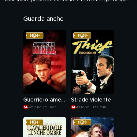
abbastanza preparato da sfidare e affrontare gli invasori
sovietici.
Audio: ENG, ITA - Sottotitoli: ITA
Guarda anche
Genere: Azione, Avventura
Guerriero americano
Strade violente
Azione | 91 min
Azione | 123 min