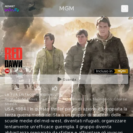
MGM
Azione | 114 min
Guarda
LA TUA LISTA
CONDIVIDI
VALUTA
Regia: John Milius. Cast: C. Thomas Howell, Lea Thompson, Charlie
Sheen
.
USA, 1984 | In questo thriller pieno di azione è scoppiata la
terza guerra mondiale. Sta a un gruppo di studenti delle
scuole medie del mid-west, diventati rifugiati, organizzare
lentamente un'efficace guerriglia. Il gruppo diventa