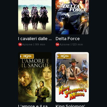
I cavalieri dalle lunghe ombre
Delta Force
Azione | 99 min
Azione | 123 min
L'amore e il sangue
King Solomon's Mines