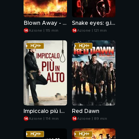
Blown Away - Follia esplosiva
Snake eyes: g.i. joe le origini
Azione | 115 min
Azione | 121 min
Impiccalo più in alto
Red Dawn
Azione | 114 min
Azione | 89 min