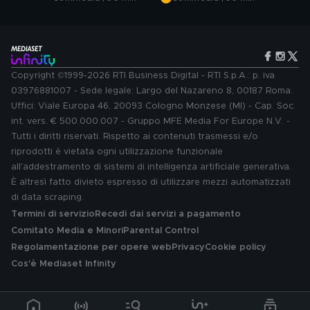
Copyright ©1999-2026 RTI Business Digital - RTI S.p.A.: p. iva
03976881007 - Sede legale: Largo del Nazareno 8, 00187 Roma.
Uffici: Viale Europa 46, 20093 Cologno Monzese (MI) - Cap. Soc.
int. vers. € 500.000.007 - Gruppo MFE Media For Europe N.V. -
Tutti i diritti riservati. Rispetto ai contenuti trasmessi e/o
riprodotti è vietata ogni utilizzazione funzionale
all'addestramento di sistemi di intelligenza artificiale generativa.
È altresì fatto divieto espresso di utilizzare mezzi automatizzati
di data scraping.
Termini di servizio
Recedi dai servizi a pagamento
Comitato Media e Minori
Parental Control
Regolamentazione per opere web
Privacy
Cookie policy
Cos'è Mediaset Infinity