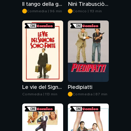
Il tango della gelosia
Ninì Tirabusciò la donna che inventò la mossa
Commedia | 96 min
Comico | 113 min
Le vie del Signore sono finite
Piedipiatti
Commedia | 113 min
Commedia | 87 min