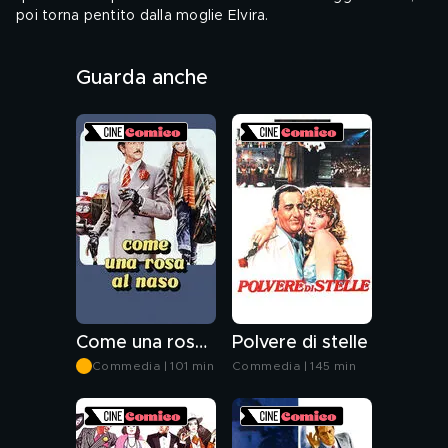
poi torna pentito dalla moglie Elvira.
Audio: ITA
Guarda anche
Genere: Commedia, Commedia Brillante, Comico, Cinema italiano
Come una rosa al naso
Polvere di stelle
Commedia | 101 min
Commedia | 145 min