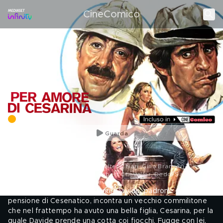
CineComico
Commedia | 89 min
Guarda
LA TUA LISTA
CONDIVIDI
VALUTA
Regia: Vittorio Sindoni. Cast: Walter Chiari, Gino Bramieri, Cinzia
Monreale, Valeria Morriconi, Robert Chevalier, Deddi Savagnone,
Valeria Moriconi, Roberto Chevalier
.
ITALIA, 1976 | Dopo trent'anni, Davide, padrone di una
pensione di Cesenatico, incontra un vecchio commilitone
che nel frattempo ha avuto una bella figlia, Cesarina, per la
quale Davide prende una cotta coi fiocchi. Fugge con lei,