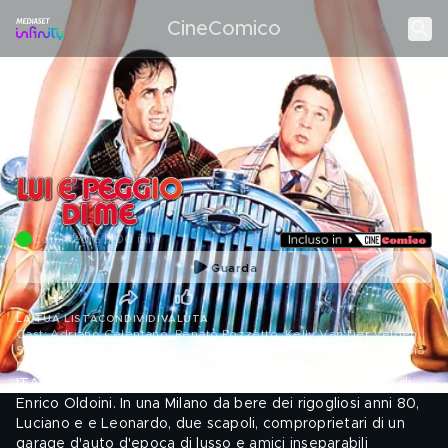
CineComico
Commedia | 100 min
Guarda
LA TUA LISTA
CONDIVIDI
VALUTA
Cast: Adriano Celentano, Renato Pozzetto, Kelly Van Der Velden,
Sergio Renda, Massimo Pongo, Dan Stephen, Lamotte Atkins, Pina
D&#39;Eva, Enzo De Toma
.
ITALIA, 1984 | Celentano e Pozzetto in una commedia di
Enrico Oldoini. In una Milano da bere dei rigogliosi anni 80,
Luciano e e Leonardo, due scapoli, comproprietari di un
garage d'auto d'epoca di lusso e amici inseparabili