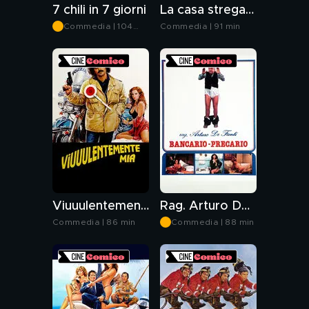
7 chili in 7 giorni
La casa stregata
Commedia | 104
Commedia | 91 min
min
Viuuulentemente... mia
Rag. Arturo De Fanti, bancario precario
Commedia | 86 min
Commedia | 88 min