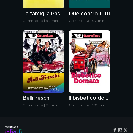
La famiglia Passaguai fa fortuna
Due contro tutti
Commedia | 92 min
Commedia | 92 min
Bellifreschi
Il bisbetico domato
Commedia | 88 min
Commedia | 101 min