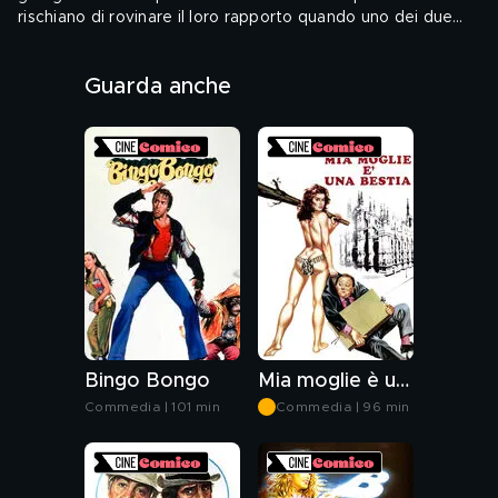
rischiano di rovinare il loro rapporto quando uno dei due
decide di sposarsi. Tra sabotaggi e scherzi fin troppo
Audio: ITA - Sottotitoli: ITA
goliardici l'amicizia sarà salva e il matrimonio pure.
Guarda anche
Genere: Commedia, Comico, Cinema italiano
Bingo Bongo
Mia moglie è una bestia
Commedia | 101 min
Commedia | 96 min