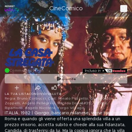
CineComico
Commedia | 91 min
Guarda
LA TUA LISTA
CONDIVIDI
VALUTA
Regia: Bruno Corbucci. Cast: Renato Pozzetto, Gloria Guida, Lia
Zoppelli, Angelo Pellegrino, Marilda Dona&#39;, Vittorio
Ripamonti, Angelo Nicotera, Yorgo Voyagis
.
ITALIA, 1982 | Giorgio, bancario milanese, viene trasferito a
Roma e quando gli viene offerta una splendida villa a un
prezzo irrisorio, accetta subito e chiede alla sua fidanzata,
Candida, di trasferirsi da lui. Ma la coppia ignora che la villa