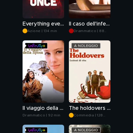
Everything everywhere all at once
Il caso dell'infedele Klara
Azione | 134 min
Drammatico | 88
min
Il viaggio della sposa
The holdovers - Lezioni di vita
Drammatico | 92 min
Commedia | 128
min