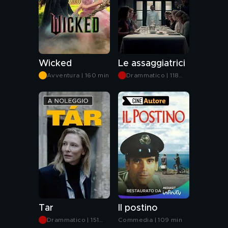
Wicked
Le assaggiatrici
Avventura | 160 min
Drammatico | 118
min
Tar
Il postino
Drammatico | 151
Commedia | 109 min