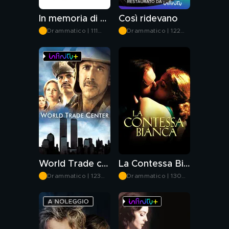
In memoria di me
Così ridevano
Drammatico | 111
Drammatico | 122
min
min
World Trade center
La Contessa Bianca
Drammatico | 123
Drammatico | 130
min
min