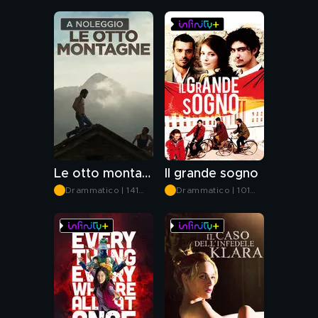
min
Le otto montagne
Il grande sogno
Drammatico | 141
Drammatico | 101
min
min