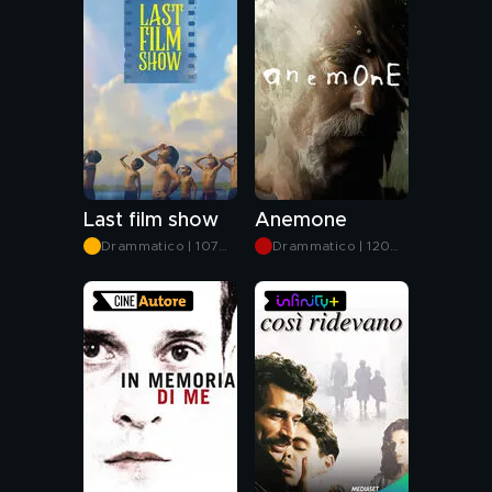
Last film show
Anemone
Drammatico | 107
Drammatico | 120
min
min