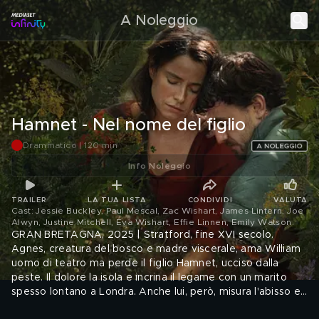
A Noleggio
Hamnet - Nel nome del figlio
Drammatico | 120 min
Info Noleggio
TRAILER
LA TUA LISTA
CONDIVIDI
VALUTA
Cast: Jessie Buckley, Paul Mescal, Zac Wishart, James Lintern, Joe
Alwyn, Justine Mitchell, Eva Wishart, Effie Linnen, Emily Watson
.
GRAN BRETAGNA, 2025 | Stratford, fine XVI secolo.
Agnes, creatura del bosco e madre viscerale, ama William
uomo di teatro ma perde il figlio Hamnet, ucciso dalla
peste. Il dolore la isola e incrina il legame con un marito
spesso lontano a Londra. Anche lui, però, misura l'abisso e
lo trasforma in parola: nasce Amleto. L'arte non cancella la
Audio: ENG, ITA - Sottotitoli: ENG, ITA