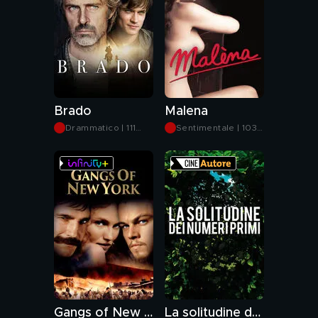
Brado
Malena
Drammatico | 111
Sentimentale | 103
min
min
Gangs of New York
La solitudine dei numeri primi