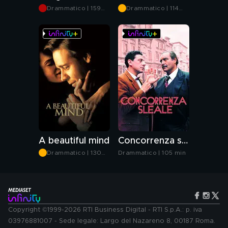
Drammatico | 159
Drammatico | 114
min
min
A beautiful mind
Concorrenza sleale
Drammatico | 130
Drammatico | 105 min
min
Copyright ©1999-2026 RTI Business Digital - RTI S.p.A.: p. iva
03976881007 - Sede legale: Largo del Nazareno 8, 00187 Roma.