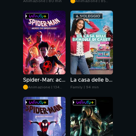
Animazione | 80 min
Animazione | 85
min
Spider-Man: across the Spider-verse
La casa delle bambole di Gabby - Il film
Animazione | 134
Family | 94 min
min