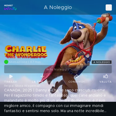
A Noleggio
Animazione | 87 min
Info Noleggio
TRAILER
LA TUA LISTA
CONDIVIDI
VALUTA
Regia: Shea Wageman
.
CANADA, 2025 | Danny e Charlie sono cresciuti insieme.
Per il ragazzino timido e fantasioso, quel cane anziano e
malandato è molto più di un animale domestico: è il suo
migliore amico, il compagno con cui immaginare mondi
fantastici e sentirsi meno solo. Ma una notte incredibile