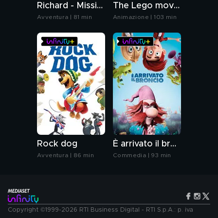
Richard - Missione Africa
The Lego movie 2: una nuova avventura
Avventura | 81 min
Animazione | 103 min
Rock dog
È arrivato il broncio
Avventura | 86 min
Commedia | 93 min
Copyright ©1999-2026 RTI Business Digital - RTI S.p.A.: p. iva