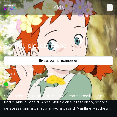
Kids
Sorridi, piccola Anna
Ep. 23 - L' incidente
LA TUA LISTA
VALUTA
CONDIVIDI
2009 | Educativo
Serie animata prequel di "Anna dai capelli rossi". I primi
undici anni di vita di Anne Shirley che, crescendo, scopre
se stessa prima del suo arrivo a casa di Marilla e Matthew
Cuthbert ad Avonlea. La serie si basa sul romanzo prequel