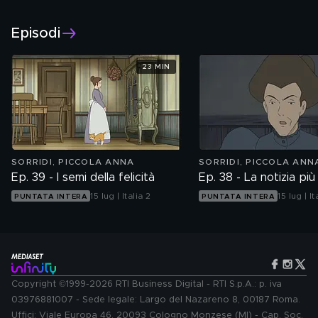
Regia: Ken&#39;Ichi Nishida, Toshiaki Kidokoro
.
"Sorridi, piccola Anna dai capelli rossi", scritto nel 2008
Versione integrale
dall'autrice canadese Budge Wilson.
Episodi
23 MIN
SORRIDI, PICCOLA ANNA
SORRIDI, PICCOLA ANN
Ep. 39 - I semi della felicità
Ep. 38 - La notizia più
15 lug | Italia 2
15 lug | It
PUNTATA INTERA
PUNTATA INTERA
Copyright ©1999-2026 RTI Business Digital - RTI S.p.A.: p. iva
03976881007 - Sede legale: Largo del Nazareno 8, 00187 Roma.
Uffici: Viale Europa 46, 20093 Cologno Monzese (MI) - Cap. Soc.