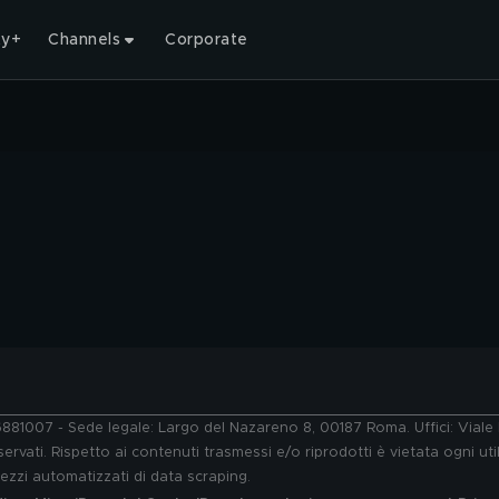
ty+
Channels
Corporate
76881007 - Sede legale: Largo del Nazareno 8, 00187 Roma. Uffici: Vial
ervati. Rispetto ai contenuti trasmessi e/o riprodotti è vietata ogni uti
 mezzi automatizzati di data scraping.