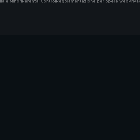
a e Minori
Parental Control
Regolamentazione per opere web
Priva