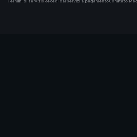
Termini di servizio
Recedi dai servizi a pagamento
Comitato Medi