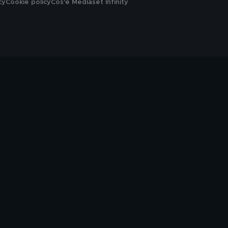
cy
Cookie policy
Cos'è Mediaset Infinity