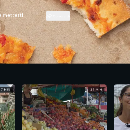
e metterti
Condividi
27 MIN
27 MIN