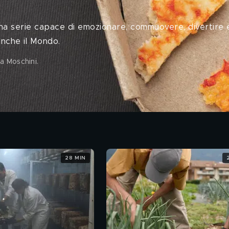
, una serie capace di emozionare, commuovere, divertire 
anche il Mondo.
ra Moschini
.
28 MIN