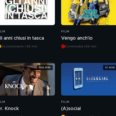
ILM
FILM
li anni chiusi in tasca
Vengo anch'io
Documentario | 65 min
Commedia | 86 min
109 MIN
61 MIN
ILM
FILM
r. Knock
(A)social