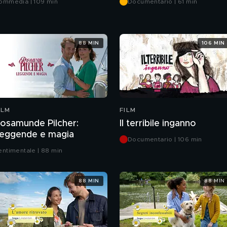
ommedia | 109 min
Documentario | 61 min
88 MIN
106 MIN
ILM
FILM
osamunde Pilcher:
Il terribile inganno
eggende e magia
Documentario | 106 min
entimentale | 88 min
88 MIN
88 MIN