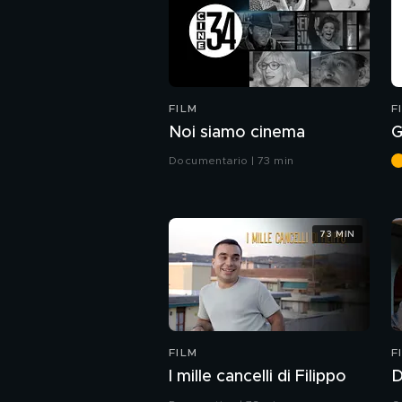
FILM
F
Noi siamo cinema
G
Documentario | 73 min
73 MIN
FILM
F
I mille cancelli di Filippo
D