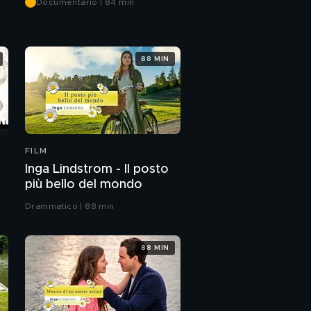
Documentario | 84 min
88 MIN
FILM
Inga Lindstrom - Il posto
più bello del mondo
Drammatico | 88 min
88 MIN