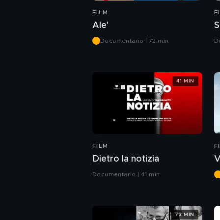
FILM
F
Ale'
S
Documentario | 72 min
D
41 MIN
FILM
F
Dietro la notizia
V
Documentario | 41 min
73 MIN