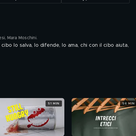
esi, Mara Moschini
.
ibo lo salva, lo difende, lo ama, chi con il cibo aiuta,
51 MIN
56 MIN