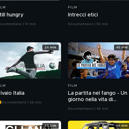
ILM
FILM
till hungry
Intrecci etici
ocumentario | 51 min
Documentario | 56 min
26 MIN
45 MIN
ILM
FILM
ivaio Italia
La partita nel fango - Un
giorno nella vita di
Documentario | 26 min
Maradona
Documentario | 45 min
65 MIN
86 MIN