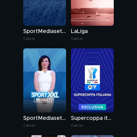
SportMediaset Live
LaLiga
Calcio
Calcio
SportMediaset XXL
Supercoppa italiana
Calcio
Calcio