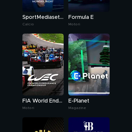
SportMediaset Monday Night
Formula E
Calcio
Motori
FIA World Endurance Championship
E-Planet
Motori
Magazine