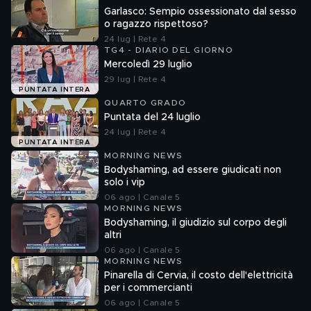
Garlasco: Sempio ossessionato dal sesso
o ragazzo rispettoso?
24 lug | Rete 4
TG4 - DIARIO DEL GIORNO
Mercoledì 29 luglio
29 lug | Rete 4
PUNTATA INTERA
QUARTO GRADO
Puntata del 24 luglio
24 lug | Rete 4
PUNTATA INTERA
MORNING NEWS
Bodyshaming, ad essere giudicati non
solo i vip
06 ago | Canale 5
MORNING NEWS
Bodyshaming, il giudizio sul corpo degli
altri
06 ago | Canale 5
MORNING NEWS
Pinarella di Cervia, il costo dell'elettricità
per i commercianti
06 ago | Canale 5