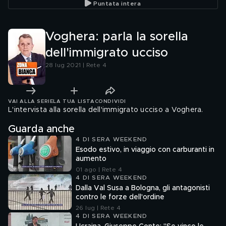
Puntata intera
Voghera: parla la sorella
dell'immigrato ucciso
28 lug 2021 | Rete 4
VAI ALLA SERIE
LA TUA LISTA
CONDIVIDI
L'intervista alla sorella dell'immigrato ucciso a Voghera.
Guarda anche
4 DI SERA WEEKEND
Esodo estivo, in viaggio con carburanti in
aumento
01 ago | Rete 4
4 DI SERA WEEKEND
Dalla Val Susa a Bologna, gli antagonisti
contro le forze dell'ordine
26 lug | Rete 4
4 DI SERA WEEKEND