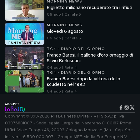
MORNING NEWS
Biglietto milionario recuperato tra i rifiuti
06 ago | Canale 5
MORNING NEWS
Giovedì 6 agosto
06 ago | Canale 5
PUNTATA INTERA
TG4 - DIARIO DEL GIORNO
Franco Baresi, il pallone d'oro omaggio di
Silvio Berlusconi
04 ago | Rete 4
TG4 - DIARIO DEL GIORNO
Franco Baresi dopo la vittoria dello
scudetto nel 1992
04 ago | Rete 4
Copyright ©1999-2026 RTI Business Digital - RTI S.p.A.: p. iva
03976881007 - Sede legale: Largo del Nazareno 8, 00187 Roma.
Uffici: Viale Europa 46, 20093 Cologno Monzese (MI) - Cap. Soc.
int. vers. € 500.000.007 - Gruppo MFE Media For Europe N.V. -