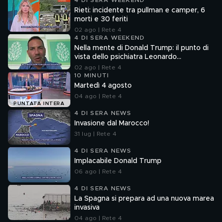
4 DI SERA WEEKEND
Rieti: incidente tra pullman e camper, 6
morti e 30 feriti
02 ago | Rete 4
4 DI SERA WEEKEND
Nella mente di Donald Trump: il punto di
vista dello psichiatra Leonardo
Mendolicchio
02 ago | Rete 4
10 MINUTI
Martedì 4 agosto
04 ago | Rete 4
PUNTATA INTERA
4 DI SERA NEWS
Invasione dal Marocco!
31 lug | Rete 4
4 DI SERA NEWS
Implacabile Donald Trump
06 ago | Rete 4
4 DI SERA NEWS
La Spagna si prepara ad una nuova marea
invasiva
04 ago | Rete 4