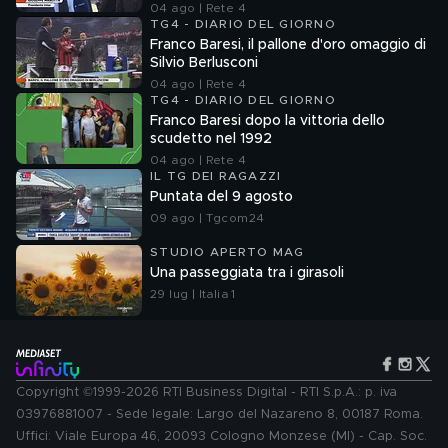
04 ago | Rete 4
TG4 - DIARIO DEL GIORNO
Franco Baresi, il pallone d'oro omaggio di
Silvio Berlusconi
04 ago | Rete 4
TG4 - DIARIO DEL GIORNO
Franco Baresi dopo la vittoria dello
scudetto nel 1992
04 ago | Rete 4
IL TG DEI RAGAZZI
Puntata del 9 agosto
09 ago | Tgcom24
STUDIO APERTO MAG
Una passeggiata tra i girasoli
29 lug | Italia 1
Copyright ©1999-2026 RTI Business Digital - RTI S.p.A.: p. iva
03976881007 - Sede legale: Largo del Nazareno 8, 00187 Roma.
Uffici: Viale Europa 46, 20093 Cologno Monzese (MI) - Cap. Soc.