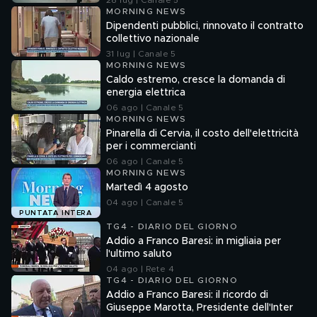
28 lug | Canale 5
MORNING NEWS
Dipendenti pubblici, rinnovato il contratto
collettivo nazionale
31 lug | Canale 5
MORNING NEWS
Caldo estremo, cresce la domanda di
energia elettrica
06 ago | Canale 5
MORNING NEWS
Pinarella di Cervia, il costo dell'elettricità
per i commercianti
06 ago | Canale 5
MORNING NEWS
Martedì 4 agosto
04 ago | Canale 5
PUNTATA INTERA
TG4 - DIARIO DEL GIORNO
Addio a Franco Baresi: in migliaia per
l'ultimo saluto
04 ago | Rete 4
TG4 - DIARIO DEL GIORNO
Addio a Franco Baresi: il ricordo di
Giuseppe Marotta, Presidente dell'Inter