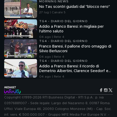
MORNING NEWS
No Tav, scontri guidati dal "blocco nero"
27 lug | Canale 5
TG4 - DIARIO DEL GIORNO
Addio a Franco Baresi: in migliaia per
l'ultimo saluto
04 ago | Rete 4
TG4 - DIARIO DEL GIORNO
Franco Baresi, il pallone d'oro omaggio di
Silvio Berlusconi
04 ago | Rete 4
TG4 - DIARIO DEL GIORNO
Addio a Franco Baresi: il ricordo di
Demetrio Albertini, Clarence Seedorf e
Giovanni Galli
04 ago | Rete 4
Copyright ©1999-2026 RTI Business Digital - RTI S.p.A.: p. iva
03976881007 - Sede legale: Largo del Nazareno 8, 00187 Roma.
Uffici: Viale Europa 46, 20093 Cologno Monzese (MI) - Cap. Soc.
int. vers. € 500.000.007 - Gruppo MFE Media For Europe N.V. -