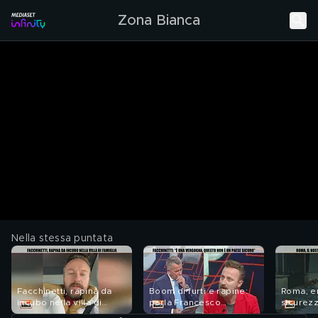
Zona Bianca
Nella stessa puntata
Facchinetti, rapina da
Boom di furti e rapine:
Roma, 
incubo nella villa di
parla Francesco
sicurez
famiglia
Facchinetti