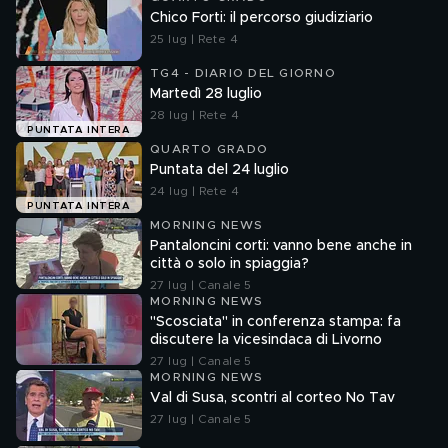
Chico Forti: il percorso giudiziario
25 lug | Rete 4
TG4 - DIARIO DEL GIORNO
Martedì 28 luglio
28 lug | Rete 4
PUNTATA INTERA
QUARTO GRADO
Puntata del 24 luglio
24 lug | Rete 4
PUNTATA INTERA
MORNING NEWS
Pantaloncini corti: vanno bene anche in
città o solo in spiaggia?
27 lug | Canale 5
MORNING NEWS
"Scosciata" in conferenza stampa: fa
discutere la vicesindaca di Livorno
27 lug | Canale 5
MORNING NEWS
Val di Susa, scontri al corteo No Tav
27 lug | Canale 5