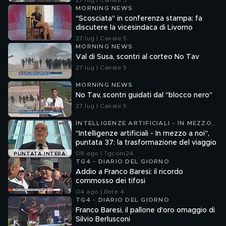
27 lug | Canale 5
MORNING NEWS
"Scosciata" in conferenza stampa: fa
discutere la vicesindaca di Livorno
27 lug | Canale 5
MORNING NEWS
Val di Susa, scontri al corteo No Tav
27 lug | Canale 5
MORNING NEWS
No Tav, scontri guidati dal "blocco nero"
27 lug | Canale 5
INTELLIGENZE ARTIFICIALI - IN MEZZO
A NOI
"Intelligenze artificiali - In mezzo a noi",
puntata 37: la trasformazione del viaggio
08 ago | Tgcom24
PUNTATA INTERA
TG4 - DIARIO DEL GIORNO
Addio a Franco Baresi: il ricordo
commosso dei tifosi
04 ago | Rete 4
TG4 - DIARIO DEL GIORNO
Franco Baresi, il pallone d'oro omaggio di
Silvio Berlusconi