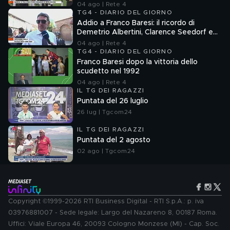
04 ago | Rete 4
TG4 - DIARIO DEL GIORNO
Addio a Franco Baresi: il ricordo di
Demetrio Albertini, Clarence Seedorf e
Giovanni Galli
04 ago | Rete 4
TG4 - DIARIO DEL GIORNO
Franco Baresi dopo la vittoria dello
scudetto nel 1992
04 ago | Rete 4
IL TG DEI RAGAZZI
Puntata del 26 luglio
26 lug | Tgcom24
IL TG DEI RAGAZZI
Puntata del 2 agosto
02 ago | Tgcom24
Copyright ©1999-2026 RTI Business Digital - RTI S.p.A.: p. iva
03976881007 - Sede legale: Largo del Nazareno 8, 00187 Roma.
Uffici: Viale Europa 46, 20093 Cologno Monzese (MI) - Cap. Soc.