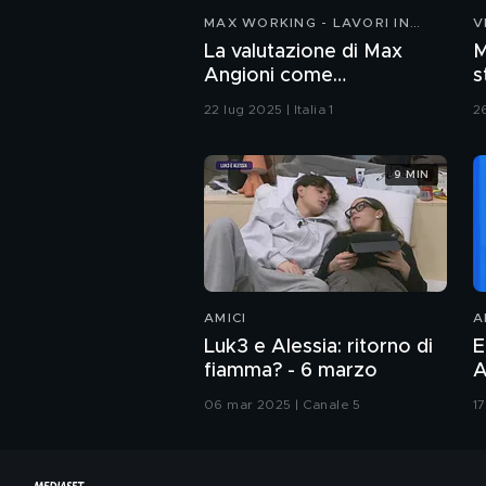
MAX WORKING - LAVORI IN
V
CORSO
La valutazione di Max
M
Angioni come
s
maggiordomo del resort
C
22 lug 2025 | Italia 1
2
9 MIN
AMICI
A
Luk3 e Alessia: ritorno di
E
fiamma? - 6 marzo
A
06 mar 2025 | Canale 5
1