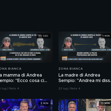
30 SEC
1 MIN
ONA BIANCA
ZONA BIANCA
a mamma di Andrea
La madre di Andrea
empio: "Ecco cosa ci
Sempio: "Andrea mi diss
issero i carabinieri"
che quella mattina andò 
 lug | Rete 4
23 lug | Rete 4
bar"
3 MIN
13 MIN