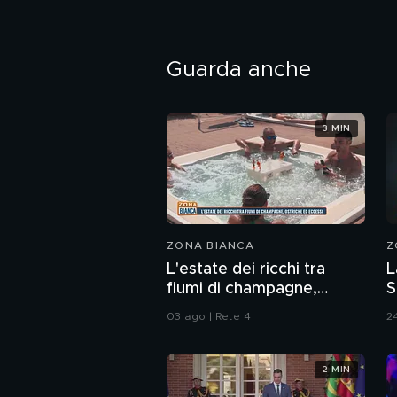
Guarda anche
3 MIN
ZONA BIANCA
Z
L'estate dei ricchi tra
L
fiumi di champagne,
S
ostriche ed eccessi
d
03 ago | Rete 4
24
2 MIN