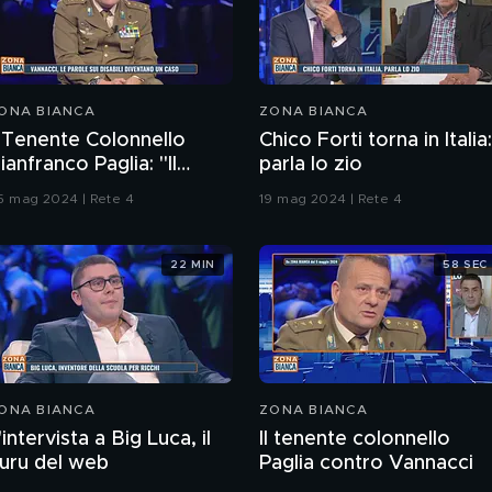
ONA BIANCA
ZONA BIANCA
l Tenente Colonnello
Chico Forti torna in Italia:
ianfranco Paglia: "Il
parla lo zio
ensiero Vannacci non è il
5 mag 2024 | Rete 4
19 mag 2024 | Rete 4
ensiero della Difesa"
22 MIN
58 SEC
ONA BIANCA
ZONA BIANCA
'intervista a Big Luca, il
Il tenente colonnello
uru del web
Paglia contro Vannacci