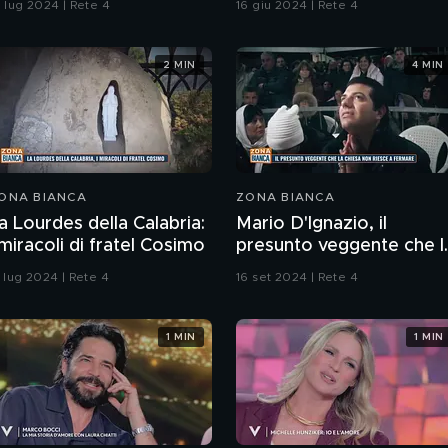
8 lug 2024 | Rete 4
16 giu 2024 | Rete 4
2 MIN
4 MIN
ONA BIANCA
ZONA BIANCA
a Lourdes della Calabria:
Mario D'Ignazio, il
 miracoli di fratel Cosimo
presunto veggente che l
Chiesa non riesce a
1 lug 2024 | Rete 4
16 set 2024 | Rete 4
fermare
1 MIN
1 MIN