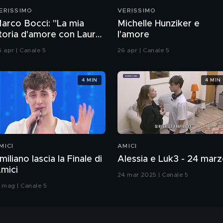
ERISSIMO
VERISSIMO
arco Bocci: "La mia
Michelle Hunziker e
toria d'amore con Laura
l'amore
hiatti"
6 apr | Canale 5
26 apr | Canale 5
4 MIN
4 MIN
MICI
AMICI
miliano lascia la Finale di
Alessia e Luk3 - 24 mar
mici
24 mar 2025 | Canale 5
7 mag | Canale 5