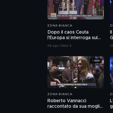
ZONA BIANCA
Z
Dopo il caos Ceuta
I
l'Europa si interroga sul
G
modello Sanchez
p
03 ago | Rete 4
0
p
1 MIN
ZONA BIANCA
Z
Roberto Vannacci
L
raccontato da sua moglie
g
Camelia