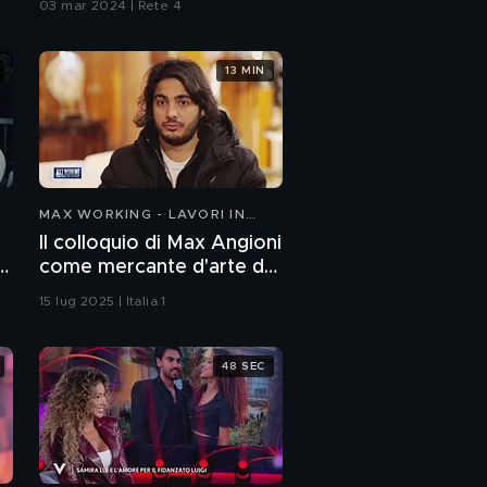
03 mar 2024 | Rete 4
13 MIN
MAX WORKING - LAVORI IN
CORSO
Il colloquio di Max Angioni
a
come mercante d'arte da
Roberta Tagliavini
15 lug 2025 | Italia 1
48 SEC