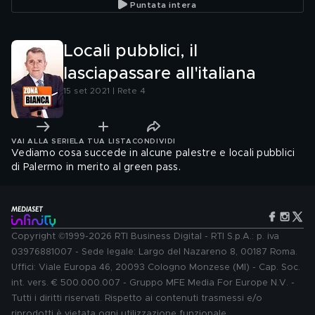
Puntata intera
Locali pubblici, il
lasciapassare all'italiana
15 set 2021 | Rete 4
VAI ALLA SERIE
LA TUA LISTA
CONDIVIDI
Vediamo cosa succede in alcune palestre e locali pubblici
di Palermo in merito al green pass.
Copyright ©1999-2026 RTI Business Digital - RTI S.p.A.: p. iva
03976881007 - Sede legale: Largo del Nazareno 8, 00187 Roma.
Uffici: Viale Europa 46, 20093 Cologno Monzese (MI) - Cap. Soc.
int. vers. € 500.000.007 - Gruppo MFE Media For Europe N.V. -
Tutti i diritti riservati. Rispetto ai contenuti trasmessi e/o
riprodotti è vietata ogni utilizzazione funzionale