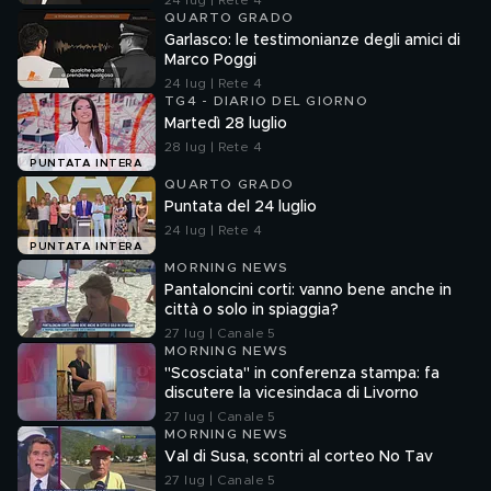
24 lug | Rete 4
QUARTO GRADO
Garlasco: le testimonianze degli amici di
Marco Poggi
24 lug | Rete 4
TG4 - DIARIO DEL GIORNO
Martedì 28 luglio
28 lug | Rete 4
PUNTATA INTERA
QUARTO GRADO
Puntata del 24 luglio
24 lug | Rete 4
PUNTATA INTERA
MORNING NEWS
Pantaloncini corti: vanno bene anche in
città o solo in spiaggia?
27 lug | Canale 5
MORNING NEWS
"Scosciata" in conferenza stampa: fa
discutere la vicesindaca di Livorno
27 lug | Canale 5
MORNING NEWS
Val di Susa, scontri al corteo No Tav
27 lug | Canale 5