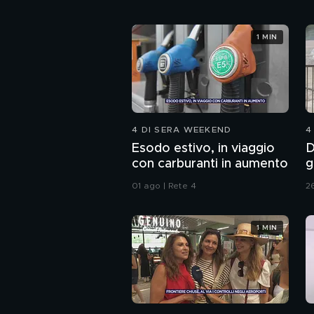
1 MIN
4 DI SERA WEEKEND
4
Esodo estivo, in viaggio
D
con carburanti in aumento
g
f
01 ago | Rete 4
26
1 MIN