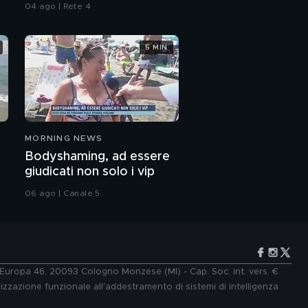
Albertini, Clarence
04 ago | Rete 4
Seedorf e Giovanni Galli
5 MIN
MORNING NEWS
Bodyshaming, ad essere
giudicati non solo i vip
06 ago | Canale 5
e Europa 46, 20093 Cologno Monzese (MI) - Cap. Soc. int. vers. €
lizzazione funzionale all'addestramento di sistemi di intelligenza