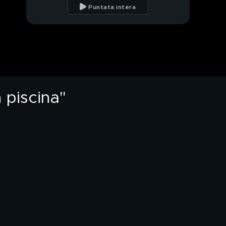
l'avvocato della
Puntata intera
ragazza
Baby Gang, il rapper
violento che minaccia
Salvini
Soldi facili e pistole: il
rapper immigrato che
"odia" l'Italia
 piscina"
Islam, la festa delle
polemiche: "Solo
donne in piscina"
L'estate dei prezzi folli:
le vacanze in Italia
sono impossibili?
PROSSIMO VIDEO
La dieta che fa sparire
pasta e pane: la
davvero bene?