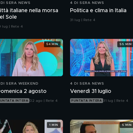
 DI SERA NEWS
4 DI SERA NEWS
ittà italiane nella morsa
Politica e clima in Italia
el Sole
31 lug | Rete 4
 lug | Rete 4
54 MIN
55 MIN
 DI SERA WEEKEND
4 DI SERA NEWS
omenica 2 agosto
Venerdì 31 luglio
02 ago | Rete 4
31 lug | Rete 4
UNTATA INTERA
PUNTATA INTERA
1 MIN
5 MIN