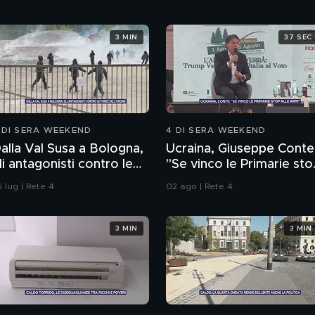
3 MIN
37 SEC
 DI SERA WEEKEND
4 DI SERA WEEKEND
alla Val Susa a Bologna,
Ucraina, Giuseppe Conte
li antagonisti contro le
"Se vinco le Primarie sto
orze dell'ordine
alle armi"
 lug | Rete 4
02 ago | Rete 4
3 MIN
3 MIN