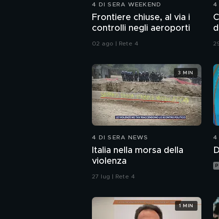
4 DI SERA WEEKEND
4
Frontiere chiuse, al via i
C
controlli negli aeroporti
d
02 ago | Rete 4
29
3 MIN
4 DI SERA NEWS
4
Italia nella morsa della
D
violenza
P
27 lug | Rete 4
1 MIN