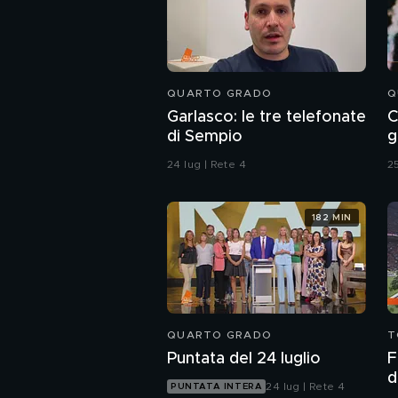
QUARTO GRADO
Q
Garlasco: le tre telefonate
C
di Sempio
g
24 lug | Rete 4
25
182 MIN
QUARTO GRADO
T
Puntata del 24 luglio
F
d
24 lug | Rete 4
PUNTATA INTERA