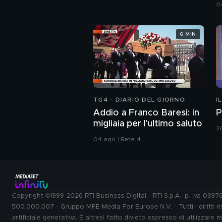
B
0
6 MIN
TG4 - DIARIO DEL GIORNO
I
Addio a Franco Baresi: in
P
migliaia per l'ultimo saluto
2
04 ago | Rete 4
Copyright ©1999-2026 RTI Business Digital - RTI S.p.A.: p. iva 039
500.000.007 - Gruppo MFE Media For Europe N.V. - Tutti i diritti ris
artificiale generativa. È altresì fatto divieto espresso di utilizzare