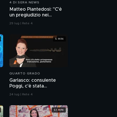
4 DI SERA NEWS
Matteo Piantedosi: "C'è
un pregiudizio nei
confronti della polizia"
29 lug | Rete 4
5 MIN
QUARTO GRADO
Garlasco: consulente
Poggi, c'è stata
contaminazione sulle
24 lug | Rete 4
unghie?
51 MIN