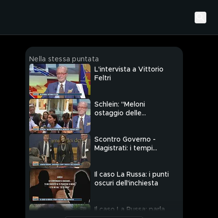
Nella stessa puntata
L'intervista a Vittorio
Feltri
Schlein: "Meloni
ostaggio delle
inchieste, perchè
tace?"
Scontro Governo -
Magistrati: i tempi
sospetti delle inchieste
Il caso La Russa: i punti
oscuri dell'inchiesta
Il caso La Russa: parla