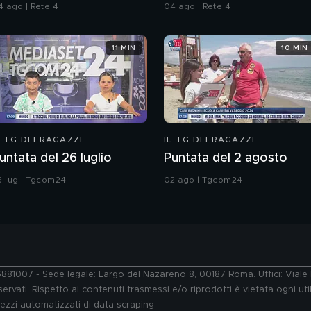
erlusconi
1992
4 ago | Rete 4
04 ago | Rete 4
11 MIN
10 MIN
L TG DEI RAGAZZI
IL TG DEI RAGAZZI
untata del 26 luglio
Puntata del 2 agosto
6 lug | Tgcom24
02 ago | Tgcom24
76881007 - Sede legale: Largo del Nazareno 8, 00187 Roma. Uffici: Vial
ervati. Rispetto ai contenuti trasmessi e/o riprodotti è vietata ogni uti
 mezzi automatizzati di data scraping.