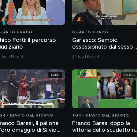
UARTO GRADO
QUARTO GRADO
hico Forti: il percorso
Garlasco: Sempio
iudiziario
ossessionato dal sesso 
ragazzo rispettoso?
 lug | Rete 4
24 lug | Rete 4
1 MIN
48 SEC
G4 - DIARIO DEL GIORNO
TG4 - DIARIO DEL GIORNO
ranco Baresi, il pallone
Franco Baresi dopo la
'oro omaggio di Silvio
vittoria dello scudetto ne