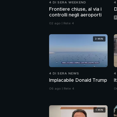
4 DI SERA WEEKEND
4
Frontiere chiuse, al via i
D
controlli negli aeroporti
P
02 ago | Rete 4
3 MIN
4 DI SERA NEWS
4
Implacabile Donald Trump
I
06 ago | Rete 4
0
1 MIN