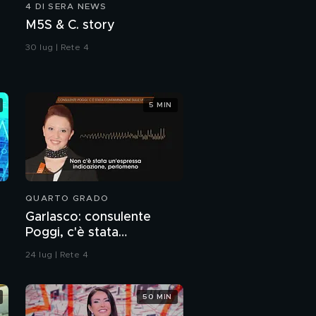
4 DI SERA NEWS
M5S & C. story
30 lug | Rete 4
5 MIN
QUARTO GRADO
Garlasco: consulente
Poggi, c'è stata
contaminazione sulle
24 lug | Rete 4
unghie?
50 MIN