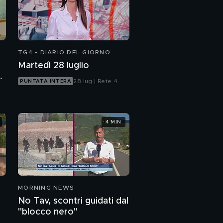
TG4 - DIARIO DEL GIORNO
Martedì 28 luglio
o
28 lug | Rete 4
PUNTATA INTERA
4 MIN
MORNING NEWS
No Tav, scontri guidati dal
"blocco nero"