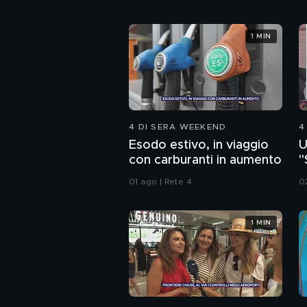
1 MIN
4 DI SERA WEEKEND
4
Esodo estivo, in viaggio
U
con carburanti in aumento
"
a
01 ago | Rete 4
0
1 MIN