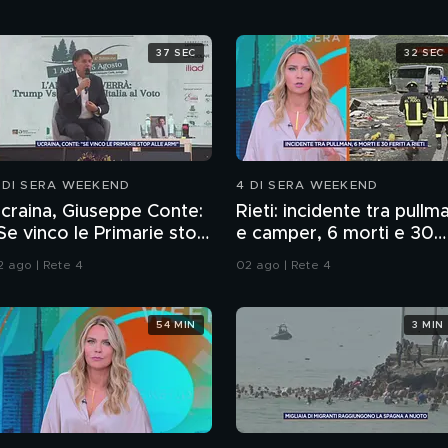
37 SEC
32 SEC
 DI SERA WEEKEND
4 DI SERA WEEKEND
craina, Giuseppe Conte:
Rieti: incidente tra pullm
Se vinco le Primarie stop
e camper, 6 morti e 30
lle armi"
feriti
2 ago | Rete 4
02 ago | Rete 4
54 MIN
3 MIN