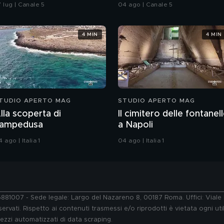
investito e ucciso
 lug | Canale 5
04 ago | Canale 5
4 MIN
4 MIN
TUDIO APERTO MAG
STUDIO APERTO MAG
lla scoperta di
Il cimitero delle fontanel
ampedusa
a Napoli
 ago | Italia 1
04 ago | Italia 1
76881007 - Sede legale: Largo del Nazareno 8, 00187 Roma. Uffici: Vial
ervati. Rispetto ai contenuti trasmessi e/o riprodotti è vietata ogni uti
 mezzi automatizzati di data scraping.