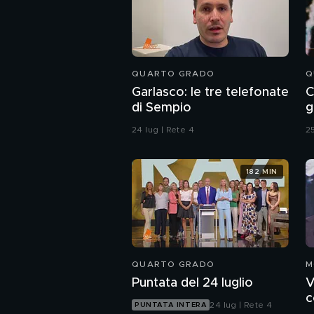
QUARTO GRADO
Q
Garlasco: le tre telefonate
C
di Sempio
g
24 lug | Rete 4
25
182 MIN
QUARTO GRADO
M
Puntata del 24 luglio
V
c
24 lug | Rete 4
PUNTATA INTERA