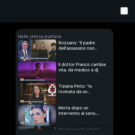
Nella stessa puntata
Rozzano: "Il padre
dell'assassino non
doveva aiutarlo"
Il dottor Franco cambia
vita, da medico a dj
Tiziana Pinto: "Io
rovinata da un
intervento estetico"
Morta dopo un
intervento al seno,
sospeso il medico
Gli interventi estetici