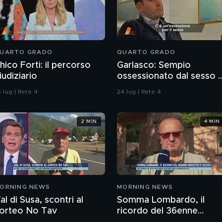
UARTO GRADO
QUARTO GRADO
hico Forti: il percorso
Garlasco: Sempio
iudiziario
ossessionato dal sesso 
ragazzo rispettoso?
 lug | Rete 4
24 lug | Rete 4
2 MIN
4 MIN
ORNING NEWS
MORNING NEWS
al di Susa, scontri al
Somma Lombardo, il
orteo No Tav
ricordo del 36enne