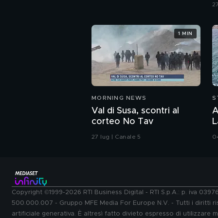
27
1 MIN
MORNING NEWS
S
Val di Susa, scontri al
A
corteo No Tav
L
27 lug | Canale 5
04
Copyright ©1999-2026 RTI Business Digital - RTI S.p.A.: p. iva 039
500.000.007 - Gruppo MFE Media For Europe N.V. - Tutti i diritti ris
artificiale generativa. È altresì fatto divieto espresso di utilizzare