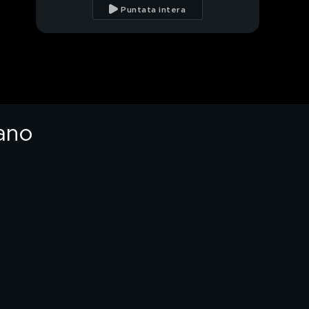
abusivi delle finte
Puntata intera
dottoresse russe
Kadir, il santone che
dice di essere il figlio di
Dio
Il collegamento con
Kadir, il santone di
Miggiano
iano
Parlano i genitori di
Marika, un'adepta di
Kadir
PROSSIMO VIDEO
L'adepta del santone
al padre: "Grazie a lui io
sono viva"
Gisella Cardia in
Procura per l'accusa di
truffa
Padre Scozzaro, inizia il
processo per