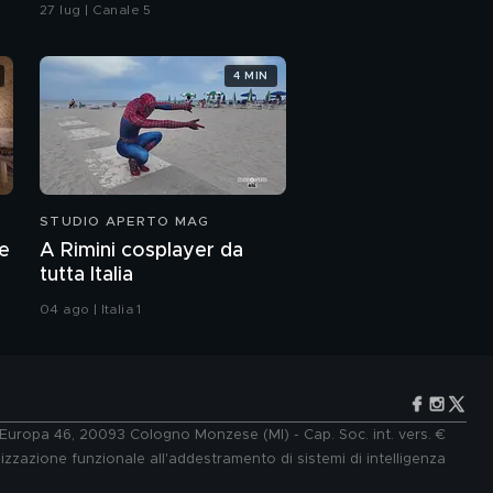
27 lug | Canale 5
4 MIN
STUDIO APERTO MAG
le
A Rimini cosplayer da
tutta Italia
04 ago | Italia 1
e Europa 46, 20093 Cologno Monzese (MI) - Cap. Soc. int. vers. €
lizzazione funzionale all'addestramento di sistemi di intelligenza