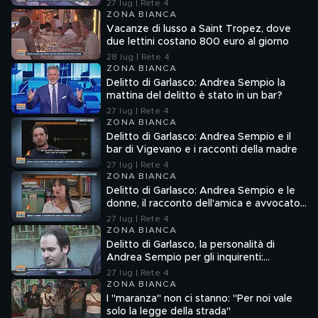
27 lug | Rete 4
ZONA BIANCA
Vacanze di lusso a Saint Tropez, dove
due lettini costano 800 euro al giorno
28 lug | Rete 4
ZONA BIANCA
Delitto di Garlasco: Andrea Sempio la
mattina del delitto è stato in un bar?
27 lug | Rete 4
ZONA BIANCA
Delitto di Garlasco: Andrea Sempio e il
bar di Vigevano e i racconti della madre
27 lug | Rete 4
ZONA BIANCA
Delitto di Garlasco: Andrea Sempio e le
donne, il racconto dell'amica e avvocato
Angela Taccia
27 lug | Rete 4
ZONA BIANCA
Delitto di Garlasco, la personalità di
Andrea Sempio per gli inquirenti:
"Ossessionato e bugiardo"
27 lug | Rete 4
ZONA BIANCA
I "maranza" non ci stanno: "Per noi vale
solo la legge della strada"