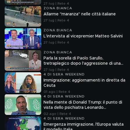
27 lug | Rete 4
ZONA BIANCA
Allarme "maranza" nelle città italiane
27 lug | Rete 4
ZONA BIANCA
L'intervista al vicepremier Matteo Salvini
27 lug | Rete 4
ZONA BIANCA
Parla la sorella di Paolo Sarullo,
tretraplegico dopo l'aggressione di una
baby gang
27 lug | Rete 4
4 DI SERA WEEKEND
Immigrazione: aggiornamenti in diretta da
Ceuta
01 ago | Rete 4
4 DI SERA WEEKEND
Nella mente di Donald Trump: il punto di
vista dello psichiatra Leonardo
Mendolicchio
02 ago | Rete 4
4 DI SERA WEEKEND
Emergenza immigrazione, l'Europa valuta
il modello Italia