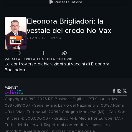
Puntata intera
Eleonora Brigliadori: la
vestale del credo No Vax
28 ott 2021 | Rete 4
VAI ALLA SERIE
LA TUA LISTA
CONDIVIDI
Le controverse dichiarazioni sui vaccini di Eleonora
Brigliadori.
Copyright ©1999-2026 RTI Business Digital - RTI S.p.A.: p. iva
03976881007 - Sede legale: Largo del Nazareno 8, 00187 Roma.
Uffici: Viale Europa 46, 20093 Cologno Monzese (MI) - Cap. Soc.
int. vers. € 500.000.007 - Gruppo MFE Media For Europe N.V. -
Tutti i diritti riservati. Rispetto ai contenuti trasmessi e/o
riprodotti è vietata ogni utilizzazione funzionale