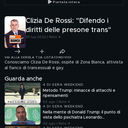
Puntata intera
Clizia De Rossi: "Difendo i
diritti delle presone trans"
01 lug 2022 | Rete 4
VAI ALLA SERIE
LA TUA LISTA
CONDIVIDI
Conosciamo Clizia De Rossi, ospite di Zona Bianca, attivista
al fianco di transessuali e gay.
Guarda anche
4 DI SERA WEEKEND
Metodo Trump: minacce di attacchi e
ripensamenti
02 ago | Rete 4
PROSSIMO VIDEO
4 DI SERA WEEKEND
Nella mente di Donald Trump: il punto di
vista dello psichiatra Leonardo
Mendolicchio
02 ago | Rete 4