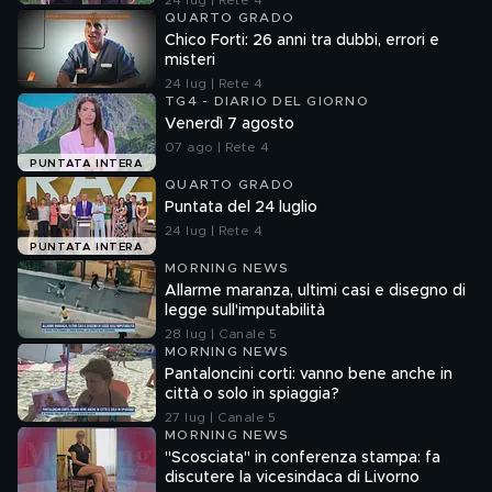
24 lug | Rete 4
QUARTO GRADO
Chico Forti: 26 anni tra dubbi, errori e
misteri
24 lug | Rete 4
TG4 - DIARIO DEL GIORNO
Venerdì 7 agosto
07 ago | Rete 4
PUNTATA INTERA
QUARTO GRADO
Puntata del 24 luglio
24 lug | Rete 4
PUNTATA INTERA
MORNING NEWS
Allarme maranza, ultimi casi e disegno di
legge sull'imputabilità
28 lug | Canale 5
MORNING NEWS
Pantaloncini corti: vanno bene anche in
città o solo in spiaggia?
27 lug | Canale 5
MORNING NEWS
"Scosciata" in conferenza stampa: fa
discutere la vicesindaca di Livorno