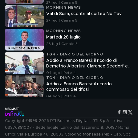
27 lug | Canale 5
MORNING NEWS
Val di Susa, scontri al corteo No Tav
27 lug | Canale 5
MORNING NEWS
Martedì 28 luglio
28 lug | Canale 5
PUNTATA INTERA
TG4 - DIARIO DEL GIORNO
Addio a Franco Baresi: il ricordo di
Demetrio Albertini, Clarence Seedorf e
Giovanni Galli
04 ago | Rete 4
TG4 - DIARIO DEL GIORNO
Addio a Franco Baresi: il ricordo
commosso dei tifosi
04 ago | Rete 4
Copyright ©1999-2026 RTI Business Digital - RTI S.p.A.: p. iva
03976881007 - Sede legale: Largo del Nazareno 8, 00187 Roma.
Uffici: Viale Europa 46, 20093 Cologno Monzese (MI) - Cap. Soc.