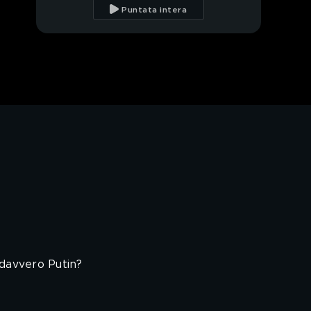
Puntata intera
PROSSIMO VIDEO
1milione e 500mila
profughi in fuga
Gli amici di Putin sotto
attacco
Il papà di Anna
Safroncik: "Io fuggito
dall'inferno Ucraina"
La villa milionaria di
Zelensky
Zelensky: le ombre del
Presidente in mimetica
 davvero Putin?
Così Putin spiega la
guerra ai bambini