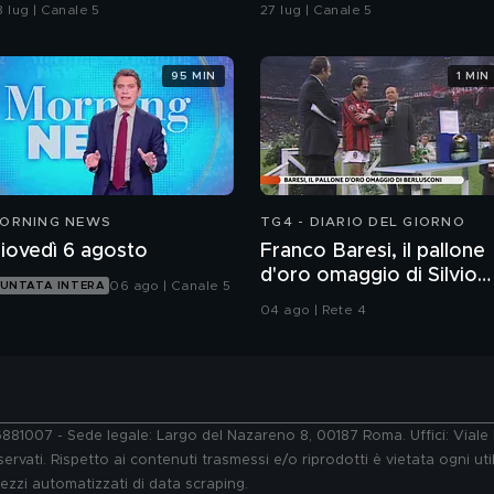
ull'imputabilità
in spiaggia?
8 lug | Canale 5
27 lug | Canale 5
95 MIN
1 MIN
ORNING NEWS
TG4 - DIARIO DEL GIORNO
iovedì 6 agosto
Franco Baresi, il pallone
d'oro omaggio di Silvio
06 ago | Canale 5
UNTATA INTERA
Berlusconi
04 ago | Rete 4
76881007 - Sede legale: Largo del Nazareno 8, 00187 Roma. Uffici: Vial
ervati. Rispetto ai contenuti trasmessi e/o riprodotti è vietata ogni uti
 mezzi automatizzati di data scraping.