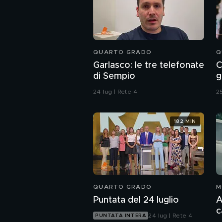
QUARTO GRADO
Q
Garlasco: le tre telefonate
C
di Sempio
g
24 lug | Rete 4
25
182 MIN
QUARTO GRADO
M
Puntata del 24 luglio
A
c
24 lug | Rete 4
PUNTATA INTERA