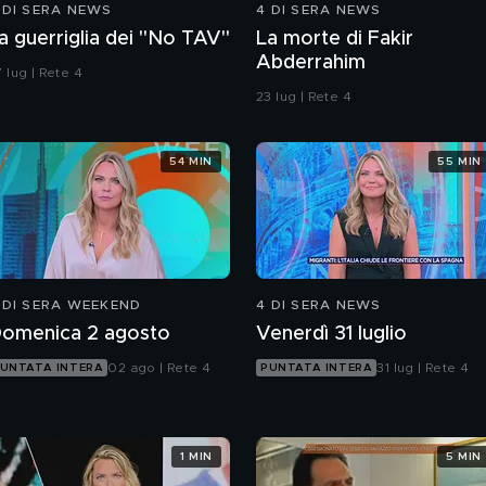
 DI SERA NEWS
4 DI SERA NEWS
a guerriglia dei "No TAV"
La morte di Fakir
Abderrahim
 lug | Rete 4
23 lug | Rete 4
54 MIN
55 MIN
 DI SERA WEEKEND
4 DI SERA NEWS
omenica 2 agosto
Venerdì 31 luglio
02 ago | Rete 4
31 lug | Rete 4
UNTATA INTERA
PUNTATA INTERA
1 MIN
5 MIN