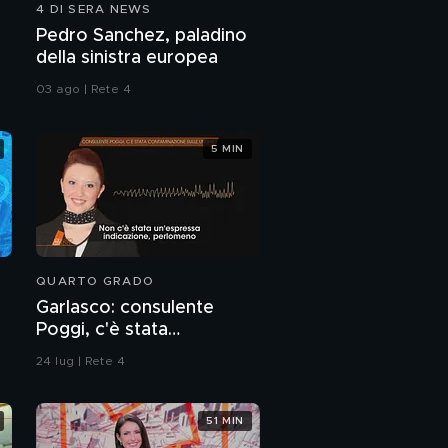
4 DI SERA NEWS
Pedro Sanchez, paladino
della sinistra europea
03 ago | Rete 4
5 MIN
QUARTO GRADO
Garlasco: consulente
Poggi, c'è stata
contaminazione sulle
24 lug | Rete 4
unghie?
51 MIN