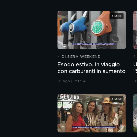
1 MIN
4 DI SERA WEEKEND
4
Esodo estivo, in viaggio
U
con carburanti in aumento
"
a
01 ago | Rete 4
0
1 MIN