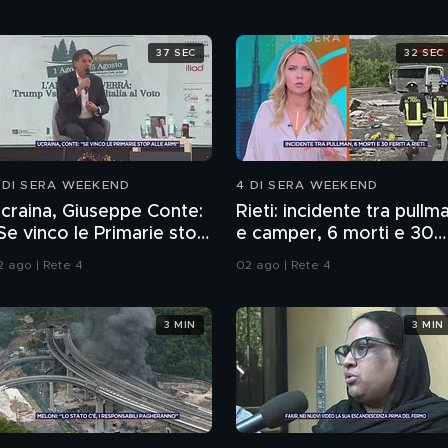
37 SEC
32 SEC
 DI SERA WEEKEND
4 DI SERA WEEKEND
craina, Giuseppe Conte:
Rieti: incidente tra pullm
Se vinco le Primarie stop
e camper, 6 morti e 30
lle armi"
feriti
2 ago | Rete 4
02 ago | Rete 4
3 MIN
3 MIN