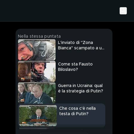
Nella stessa puntata
L'inviato di "Zona
Bianca" scampato a un
attacco russo
Come sta Fausto
Biloslavo?
Guerra in Ucraina: qual
è la strategia di Putin?
Che cosa c'è nella
testa di Putin?
L'agguato di Irpin