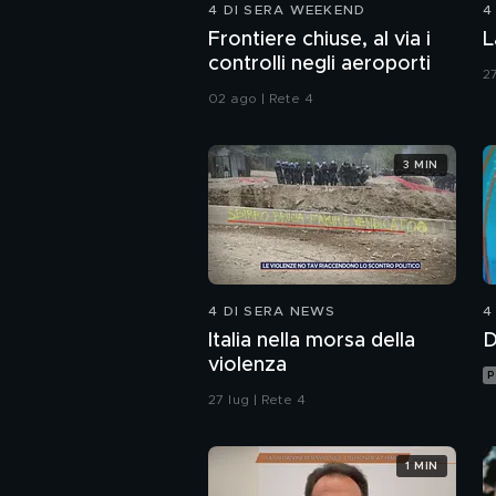
4 DI SERA WEEKEND
4
Frontiere chiuse, al via i
L
controlli negli aeroporti
27
02 ago | Rete 4
3 MIN
4 DI SERA NEWS
4
Italia nella morsa della
D
violenza
P
27 lug | Rete 4
1 MIN