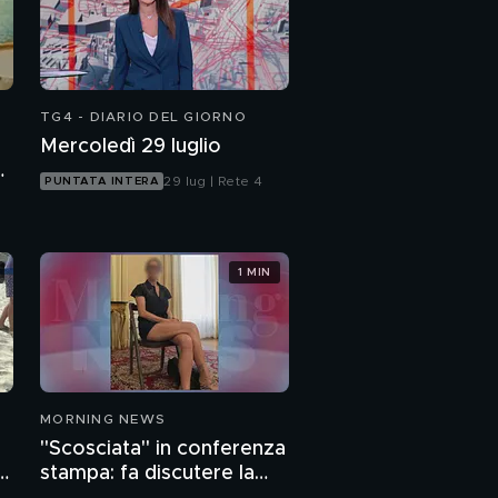
TG4 - DIARIO DEL GIORNO
Mercoledì 29 luglio
o
29 lug | Rete 4
PUNTATA INTERA
1 MIN
MORNING NEWS
"Scosciata" in conferenza
o
stampa: fa discutere la