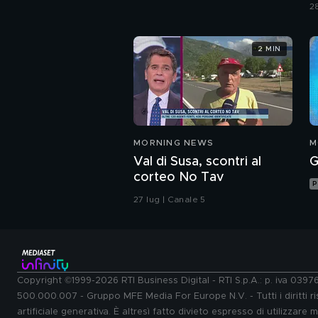
s
2
2 MIN
MORNING NEWS
M
Val di Susa, scontri al
G
corteo No Tav
P
27 lug | Canale 5
Copyright ©1999-2026 RTI Business Digital - RTI S.p.A.: p. iva 039
500.000.007 - Gruppo MFE Media For Europe N.V. - Tutti i diritti ris
artificiale generativa. È altresì fatto divieto espresso di utilizzare