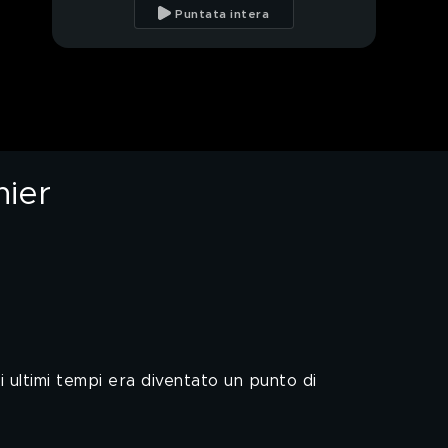
preparando in piazza i
Puntata intera
No Vax
"Per mio figlio solo
sangue di non
vaccinati". Parla il papà
La falsa notizia dei feti
abortiti nei vaccini
nier
Le assurde tesi di un
prete No Vax
In pellegrinaggio
contro il vaccino, prete
sospeso
Il prete No Green Pass
si barrica dentro la
posta
 ultimi tempi era diventato un punto di
Biscardi, quelli che
hanno dubbi sulla