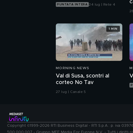
c
24 lug | Rete 4
PUNTATA INTERA
s
2
1 MIN
MORNING NEWS
M
Val di Susa, scontri al
V
corteo No Tav
P
27 lug | Canale 5
Copyright ©1999-2026 RTI Business Digital - RTI S.p.A.: p. iva 039
500.000.007 - Gruppo MFE Media For Europe N.V. - Tutti i diritti ris