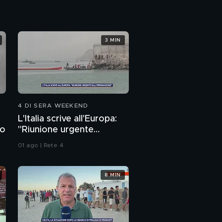
morte del guru No Vax
L'intervento di Bianca
Laura Granato
3 MIN
Le teorie del
complotto No Vax
parlano anche di
omicidi
L'ultimo discorso di
Domenico Biscardi
4 DI SERA WEEKEND
L'Italia scrive all'Europa:
Teorie del complotto,
to
"Riunione urgente
chi ci guadagna
sull'immigrazione"
01 ago | Rete 4
Fenomeno poliamore,
dal GF alla realtà
8 MIN
La nostra storia
d'amore a tre