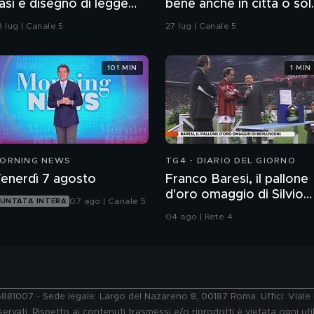
asi e disegno di legge
bene anche in città o sol
ull'imputabilità
in spiaggia?
8 lug | Canale 5
27 lug | Canale 5
101 MIN
1 MIN
ORNING NEWS
TG4 - DIARIO DEL GIORNO
enerdì 7 agosto
Franco Baresi, il pallone
d'oro omaggio di Silvio
07 ago | Canale 5
UNTATA INTERA
Berlusconi
04 ago | Rete 4
76881007 - Sede legale: Largo del Nazareno 8, 00187 Roma. Uffici: Vial
ervati. Rispetto ai contenuti trasmessi e/o riprodotti è vietata ogni uti