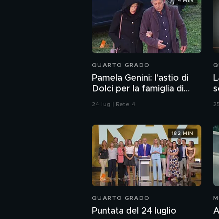
4 MIN
QUARTO GRADO
Q
Pamela Genini: l'astio di
L
Dolci per la famiglia di
s
Pamela
o
24 lug | Rete 4
25
182 MIN
QUARTO GRADO
M
Puntata del 24 luglio
A