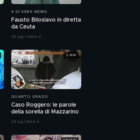
L'intervento di Elena,
4 DI SERA NEWS
Simone e Davide
Fausto Biloslavo in diretta
da Ceuta
Nel mondo del porno
non c'è il poliamore
03 ago | Rete 4
Avvolta nel giallo la
2 MIN
morte del Nobel
Montagnier
Il messaggio di
Gianluigi Paragone per
Zona Bianca
PROSSIMO VIDEO
QUARTO GRADO
Caso Roggero: le parole
della sorella di Mazzarino
24 lug | Rete 4