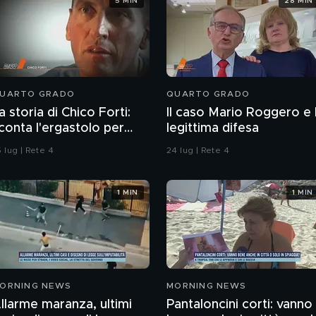
5 MIN
28 MIN
UARTO GRADO
QUARTO GRADO
a storia di Chico Forti:
Il caso Mario Roggero e 
conta l'ergastolo per
legittima difesa
micidio
 lug | Rete 4
24 lug | Rete 4
1 MIN
1 MIN
ORNING NEWS
MORNING NEWS
llarme maranza, ultimi
Pantaloncini corti: vanno