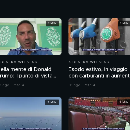
1 MIN
1 MIN
 DI SERA WEEKEND
4 DI SERA WEEKEND
ella mente di Donald
Esodo estivo, in viaggio
rump: il punto di vista
con carburanti in aumen
ello psichiatra Leonardo
2 ago | Rete 4
01 ago | Rete 4
endolicchio
3 MIN
2 MIN