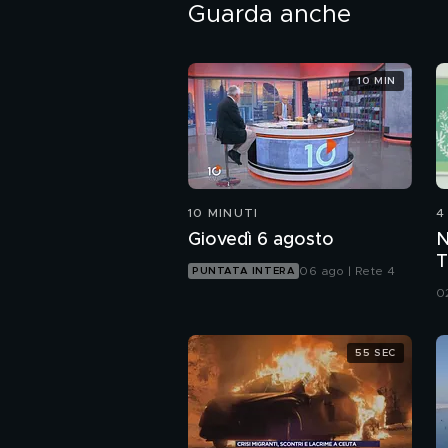
Guarda anche
10 MIN
10 MINUTI
4
Giovedì 6 agosto
N
T
06 ago | Rete 4
PUNTATA INTERA
d
0
M
55 SEC