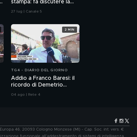
o
stampa: fa discutere la
vicesindaca di Livorno
27 lug | Canale 5
2 MIN
TG4 - DIARIO DEL GIORNO
Addio a Franco Baresi: il
ricordo di Demetrio
Albertini, Clarence
04 ago | Rete 4
Seedorf e Giovanni Galli
e Europa 46, 20093 Cologno Monzese (MI) - Cap. Soc. int. vers. €
lizzazione funzionale all'addestramento di sistemi di intelligenza