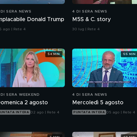
 DI SERA NEWS
4 DI SERA NEWS
mplacabile Donald Trump
M5S & C. story
6 ago | Rete 4
30 lug | Rete 4
54 MIN
55 MIN
 DI SERA WEEKEND
4 DI SERA NEWS
omenica 2 agosto
Mercoledì 5 agosto
02 ago | Rete 4
05 ago | Rete 4
UNTATA INTERA
PUNTATA INTERA