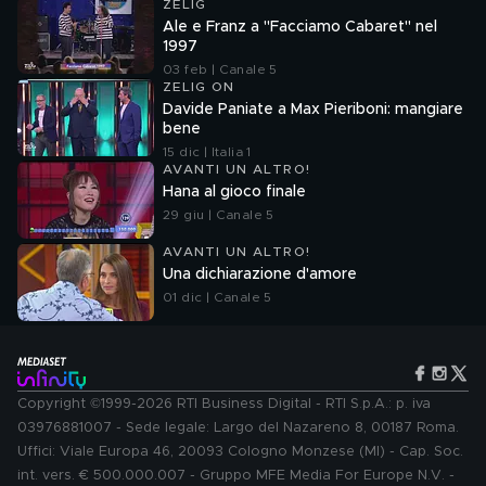
ZELIG
Ale e Franz a "Facciamo Cabaret" nel
1997
03 feb | Canale 5
ZELIG ON
Davide Paniate a Max Pieriboni: mangiare
bene
15 dic | Italia 1
AVANTI UN ALTRO!
Hana al gioco finale
29 giu | Canale 5
AVANTI UN ALTRO!
Una dichiarazione d'amore
01 dic | Canale 5
Copyright ©1999-2026 RTI Business Digital - RTI S.p.A.: p. iva
03976881007 - Sede legale: Largo del Nazareno 8, 00187 Roma.
Uffici: Viale Europa 46, 20093 Cologno Monzese (MI) - Cap. Soc.
int. vers. € 500.000.007 - Gruppo MFE Media For Europe N.V. -