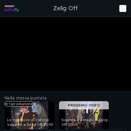
Zelig Off
Nella stessa puntata
in riproduzione
PROSSIMO VIDEO
Le figuracce di Clerico
Scontro tra maghi a Zelig
Vagante a Zelig Off 2005
Off 2005