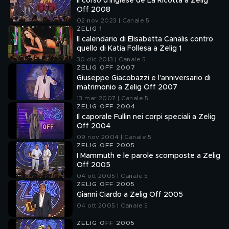
Il corso d'inglese de La Ricotta a Zelig
Off 2008
02 nov 2023 | Canale 5
ZELIG 1
Il calendario di Elisabetta Canalis contro
quello di Katia Follesa a Zelig 1
30 dic 2013 | Canale 5
ZELIG OFF 2007
Giuseppe Giacobazzi e l'anniversario di
matrimonio a Zelig Off 2007
13 mar 2007 | Canale 5
ZELIG OFF 2004
Il caporale Fullin nei corpi speciali a Zelig
Off 2004
09 nov 2004 | Canale 5
ZELIG OFF 2005
I Mammuth e le parole scomposte a Zelig
Off 2005
04 ott 2005 | Canale 5
ZELIG OFF 2005
Gianni Ciardo a Zelig Off 2005
04 ott 2005 | Canale 5
ZELIG OFF 2005