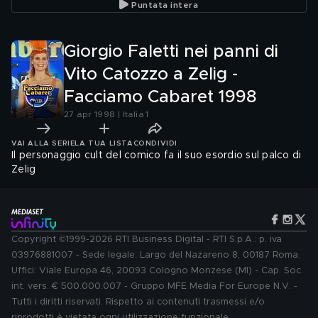
Puntata intera
Giorgio Faletti nei panni di
Vito Catozzo a Zelig -
Facciamo Cabaret 1998
27 apr 1998 | Italia 1
VAI ALLA SERIE
LA TUA LISTA
CONDIVIDI
Il personaggio cult del comico fa il suo esordio sul palco di
Zelig
Copyright ©1999-2026 RTI Business Digital - RTI S.p.A.: p. iva
03976881007 - Sede legale: Largo del Nazareno 8, 00187 Roma.
Uffici: Viale Europa 46, 20093 Cologno Monzese (MI) - Cap. Soc.
int. vers. € 500.000.007 - Gruppo MFE Media For Europe N.V. -
Tutti i diritti riservati. Rispetto ai contenuti trasmessi e/o
riprodotti è vietata ogni utilizzazione funzionale