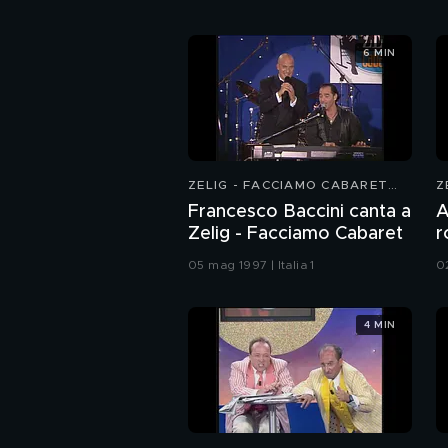
6 MIN
ZELIG - FACCIAMO CABARET
Z
1997
1
Francesco Baccini canta a
A
Zelig - Facciamo Cabaret
r
05 mag 1997 | Italia 1
02
4 MIN