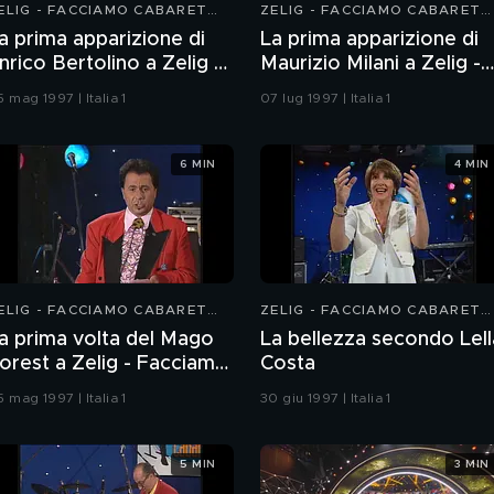
ELIG - FACCIAMO CABARET
ZELIG - FACCIAMO CABARET
997
1997
a prima apparizione di
La prima apparizione di
nrico Bertolino a Zelig -
Maurizio Milani a Zelig -
acciamo Cabaret
Facciamo cabaret 1997
 mag 1997 | Italia 1
07 lug 1997 | Italia 1
6 MIN
4 MIN
ELIG - FACCIAMO CABARET
ZELIG - FACCIAMO CABARET
997
1997
a prima volta del Mago
La bellezza secondo Lell
orest a Zelig - Facciamo
Costa
abaret
 mag 1997 | Italia 1
30 giu 1997 | Italia 1
5 MIN
3 MIN