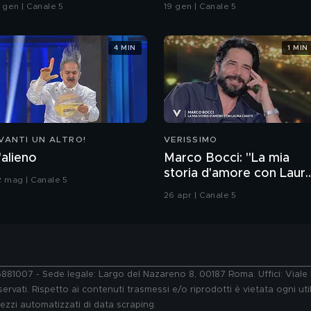
Donna
3 gen | Canale 5
19 gen | Canale 5
4 MIN
1 MIN
VANTI UN ALTRO!
VERISSIMO
'alieno
Marco Bocci: "La mia
storia d'amore con Laur
2 mag | Canale 5
Chiatti"
26 apr | Canale 5
76881007 - Sede legale: Largo del Nazareno 8, 00187 Roma. Uffici: Vial
ervati. Rispetto ai contenuti trasmessi e/o riprodotti è vietata ogni uti
 mezzi automatizzati di data scraping.