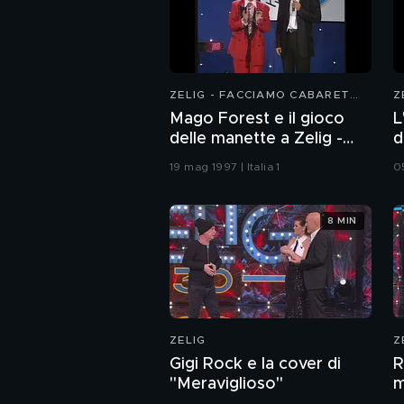
ZELIG - FACCIAMO CABARET
Z
1997
1
Mago Forest e il gioco
L
delle manette a Zelig -
d
Facciamo Cabaret
C
19 mag 1997 | Italia 1
05
8 MIN
ZELIG
Z
Gigi Rock e la cover di
R
"Meraviglioso"
m