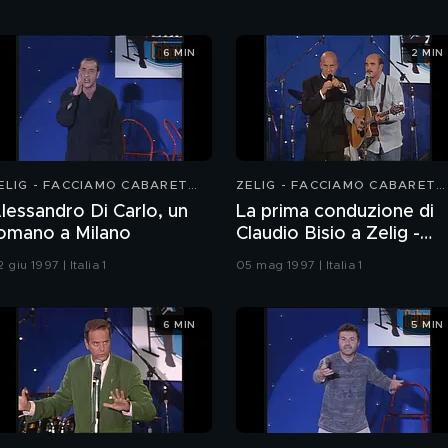
6 MIN
2 MIN
ELIG - FACCIAMO CABARET
ZELIG - FACCIAMO CABARET
997
1997
lessandro Di Carlo, un
La prima conduzione di
omano a Milano
Claudio Bisio a Zelig -
Facciamo Cabaret
 giu 1997 | Italia 1
05 mag 1997 | Italia 1
6 MIN
5 MIN