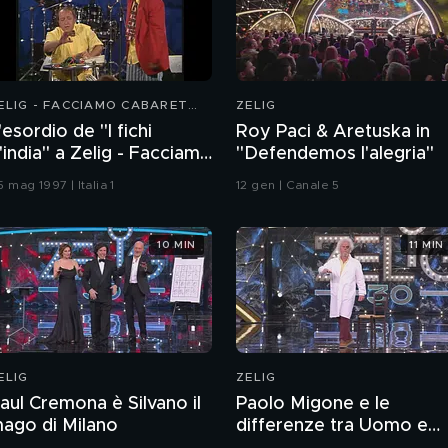
ELIG - FACCIAMO CABARET
ZELIG
997
'esordio de "I fichi
Roy Paci & Aretuska in
'india" a Zelig - Facciamo
"Defendemos l'alegria"
abaret
 mag 1997 | Italia 1
12 gen | Canale 5
10 MIN
11 MIN
ELIG
ZELIG
aul Cremona è Silvano il
Paolo Migone e le
ago di Milano
differenze tra Uomo e