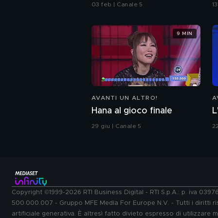
03 feb | Canale 5
1
9 MIN
AVANTI UN ALTRO!
A
Hana al gioco finale
L
29 giu | Canale 5
2
Copyright ©1999-2026 RTI Business Digital - RTI S.p.A.: p. iva 039
500.000.007 - Gruppo MFE Media For Europe N.V. - Tutti i diritti ris
artificiale generativa. È altresì fatto divieto espresso di utilizzare