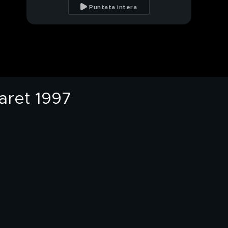
sua Sabbry tornano a
Puntata intera
Zelig - Facciamo
Cabaret 1997
Zuzzurro e Gaspare
per la prima volta a
Zelig - Facciamo
Cabaret 1997
Peppe Barra ed Enzo
Cannavale a Zelig -
Facciamo Cabaret
baret 1997
1997
Lillo & Greg sono i
"Latte e i suoi derivati"