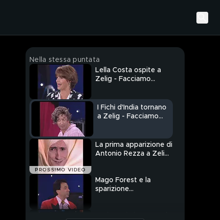
Nella stessa puntata
Lella Costa ospite a
Zelig - Facciamo
Cabaret 1997
I Fichi d'India tornano
a Zelig - Facciamo
Cabaret 1997
La prima apparizione di
Antonio Rezza a Zelig
- Facciamo Cabaret
PROSSIMO VIDEO
1997
Mago Forest e la
sparizione
dell'hamburger
Luciana Littizzetto e la