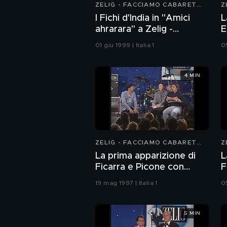
ZELIG - FACCIAMO CABARET
Z
1999
1
I Fichi d'India in "Amici
L
ahrarara" a Zelig -
E
Facciamo Cabaret 1999
F
01 giu 1999 | Italia 1
05
4 MIN
ZELIG - FACCIAMO CABARET
Z
1997
1
La prima apparizione di
L
Ficarra e Picone con
F
Salvatore Borrello a Zelig
C
19 mag 1997 | Italia 1
05
- Facciamo Cabaret 1997
5 MIN