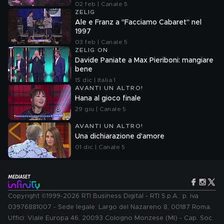
02 feb | Canale 5
ZELIG
Ale e Franz a "Facciamo Cabaret" nel
1997
03 feb | Canale 5
ZELIG ON
Davide Paniate a Max Pieriboni: mangiare
bene
15 dic | Italia 1
AVANTI UN ALTRO!
Hana al gioco finale
29 giu | Canale 5
AVANTI UN ALTRO!
Una dichiarazione d'amore
01 dic | Canale 5
Copyright ©1999-2026 RTI Business Digital - RTI S.p.A.: p. iva
03976881007 - Sede legale: Largo del Nazareno 8, 00187 Roma.
Uffici: Viale Europa 46, 20093 Cologno Monzese (MI) - Cap. Soc.