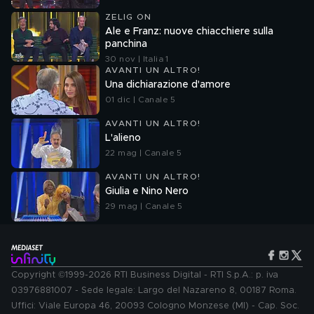
ZELIG ON
Ale e Franz: nuove chiacchiere sulla
panchina
30 nov | Italia 1
AVANTI UN ALTRO!
Una dichiarazione d'amore
01 dic | Canale 5
AVANTI UN ALTRO!
L'alieno
22 mag | Canale 5
AVANTI UN ALTRO!
Giulia e Nino Nero
29 mag | Canale 5
Copyright ©1999-2026 RTI Business Digital - RTI S.p.A.: p. iva
03976881007 - Sede legale: Largo del Nazareno 8, 00187 Roma.
Uffici: Viale Europa 46, 20093 Cologno Monzese (MI) - Cap. Soc.