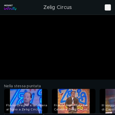
Zelig Circus
Nella stessa puntata
Flavio Oreglio e la lettera
Franco Neri ritorna in
Ill viag
al figlio a Zelig Circus
Calabria Zelig Circus
di Capo
2004
2004
Circus 