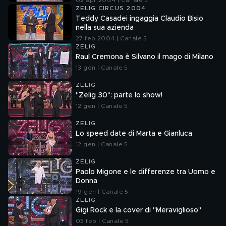
02 apr 2004 | Canale 5
ZELIG CIRCUS 2004
Teddy Casadei ingaggia Claudio Bisio
nella sua azienda
27 feb 2004 | Canale 5
ZELIG
Raul Cremona è Silvano il mago di Milano
13 gen | Canale 5
ZELIG
"Zelig 30": parte lo show!
12 gen | Canale 5
ZELIG
Lo speed date di Marta e Gianluca
12 gen | Canale 5
ZELIG
Paolo Migone e le differenze tra Uomo e
Donna
19 gen | Canale 5
ZELIG
Gigi Rock e la cover di "Meraviglioso"
03 feb | Canale 5