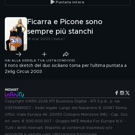
Puntata intera
Ficarra e Picone sono
sempre più stanchi
19 mar 2003 | Italia 1
VAI ALLA SERIE
LA TUA LISTA
CONDIVIDI
Il noto sketch del duo siciliano torna per l'ultima puntata a
Zelig Circus 2003
Copyright ©1999-2026 RTI Business Digital - RTI S.p.A.: p. iva
03976881007 - Sede legale: Largo del Nazareno 8, 00187 Roma.
Uffici: Viale Europa 46, 20093 Cologno Monzese (MI) - Cap. Soc.
int. vers. € 500.000.007 - Gruppo MFE Media For Europe N.V. -
Tutti i diritti riservati. Rispetto ai contenuti trasmessi e/o
riprodotti è vietata ogni utilizzazione funzionale