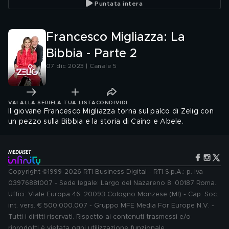
Puntata intera
Francesco Migliazza: La
Bibbia - Parte 2
07 dic 2023 | Canale 5
VAI ALLA SERIE
LA TUA LISTA
CONDIVIDI
Il giovane Francesco Migliazza torna sul palco di Zelig con
un pezzo sulla Bibbia e la storia di Caino e Abele.
Copyright ©1999-2026 RTI Business Digital - RTI S.p.A.: p. iva
03976881007 - Sede legale: Largo del Nazareno 8, 00187 Roma.
Uffici: Viale Europa 46, 20093 Cologno Monzese (MI) - Cap. Soc.
int. vers. € 500.000.007 - Gruppo MFE Media For Europe N.V. -
Tutti i diritti riservati. Rispetto ai contenuti trasmessi e/o
riprodotti è vietata ogni utilizzazione funzionale