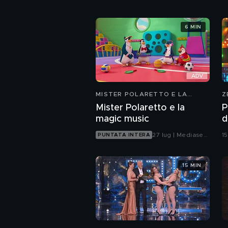
6 MIN
MISTER POLARETTO E LA
Z
MAGIC MUSIC
Mister Polaretto e la
P
magic music
d
C
27 lug | Mediaset
1
PUNTATA INTERA
Infinity
15 MIN