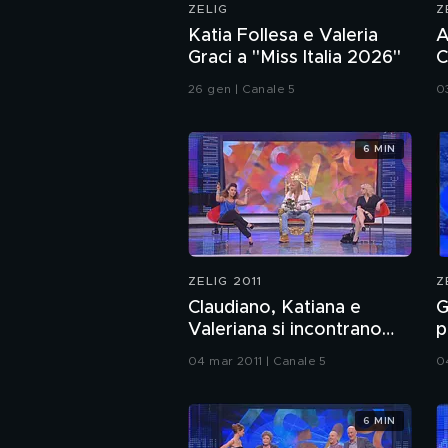
ZELIG
Z
Katia Follesa e Valeria
A
Graci a "Miss Italia 2026"
C
26 gen | Canale 5
0
6 MIN
ZELIG 2011
Z
Claudiano, Katiana e
G
Valeriana si incontrano
p
dopo tanti anni a Zelig
04 mar 2011 | Canale 5
0
2011
6 MIN