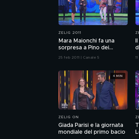
ZELIG 2011
Z
Mara Maionchi fa una
I
sorpresa a Pino dei
d
palazzi
P
25 feb 2011 | Canale 5
11
4 MIN
ZELIG ON
Z
Giada Parisi e la giornata
T
mondiale del primo bacio
L