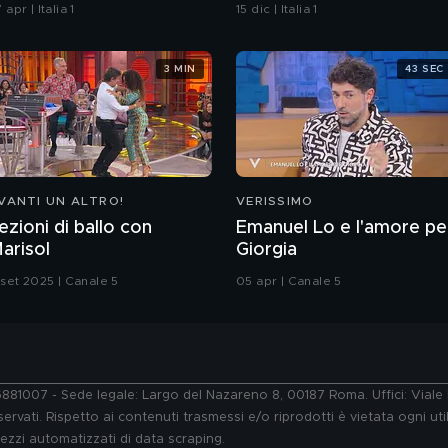
rincipesse oggi
 apr | Italia 1
15 dic | Italia 1
3 MIN
43 SEC
VANTI UN ALTRO!
VERISSIMO
ezioni di ballo con
Emanuel Lo e l'amore pe
arisol
Giorgia
 set 2025 | Canale 5
05 apr | Canale 5
76881007 - Sede legale: Largo del Nazareno 8, 00187 Roma. Uffici: Vial
ervati. Rispetto ai contenuti trasmessi e/o riprodotti è vietata ogni uti
 mezzi automatizzati di data scraping.