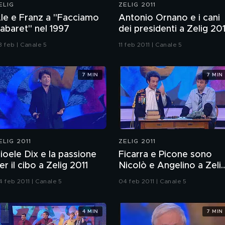
ELIG
ZELIG 2011
le e Franz a "Facciamo
Antonio Ornano e i cani
abaret" nel 1997
dei presidenti a Zelig 201
3 feb | Canale 5
11 feb 2011 | Canale 5
7 MIN
7 MIN
ELIG 2011
ZELIG 2011
ioele Dix e la passione
Ficarra e Picone sono
er il cibo a Zelig 2011
Nicolò e Angelino a Zeli
2011
4 feb 2011 | Canale 5
04 feb 2011 | Canale 5
4 MIN
7 MIN