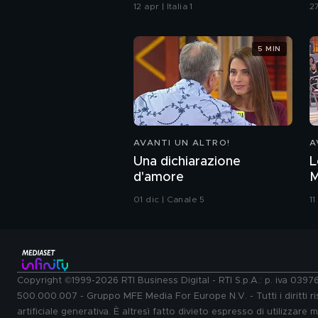
p
12 apr | Italia 1
27
5 MIN
AVANTI UN ALTRO!
A
Una dichiarazione
L
d'amore
M
01 dic | Canale 5
11
Copyright ©1999-2026 RTI Business Digital - RTI S.p.A.: p. iva 039
500.000.007 - Gruppo MFE Media For Europe N.V. - Tutti i diritti ris
artificiale generativa. È altresì fatto divieto espresso di utilizzare