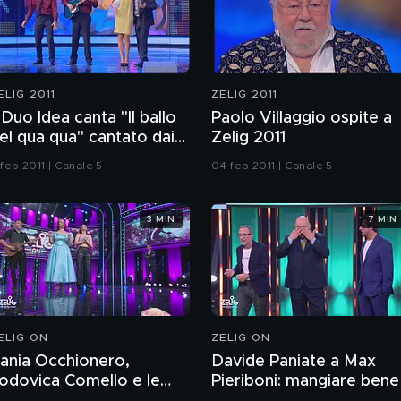
ELIG 2011
ZELIG 2011
l Duo Idea canta "Il ballo
Paolo Villaggio ospite a
el qua qua" cantato dai
Zelig 2011
ooh
 feb 2011 | Canale 5
04 feb 2011 | Canale 5
3 MIN
7 MIN
ELIG ON
ZELIG ON
ania Occhionero,
Davide Paniate a Max
odovica Comello e le
Pieriboni: mangiare bene