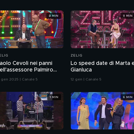
9 MIN
8 MIN
ELIG
ZELIG
aolo Cevoli nei panni
Lo speed date di Marta 
ell'assessore Palmiro
Gianluca
angini
5 gen 2025 | Canale 5
12 gen | Canale 5
1 MIN
6 MIN