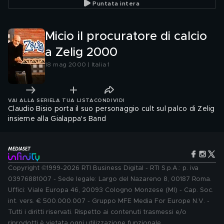
Puntata intera
Micio il procuratore di calcio
a Zelig 2000
18 mag 2000 | Italia 1
VAI ALLA SERIE
LA TUA LISTA
CONDIVIDI
Claudio Bisio porta il suo personaggio cult sul palco di Zelig
insieme alla Gialappa's Band
Copyright ©1999-2026 RTI Business Digital - RTI S.p.A.: p. iva
03976881007 - Sede legale: Largo del Nazareno 8, 00187 Roma.
Uffici: Viale Europa 46, 20093 Cologno Monzese (MI) - Cap. Soc.
int. vers. € 500.000.007 - Gruppo MFE Media For Europe N.V. -
Tutti i diritti riservati. Rispetto ai contenuti trasmessi e/o
riprodotti è vietata ogni utilizzazione funzionale