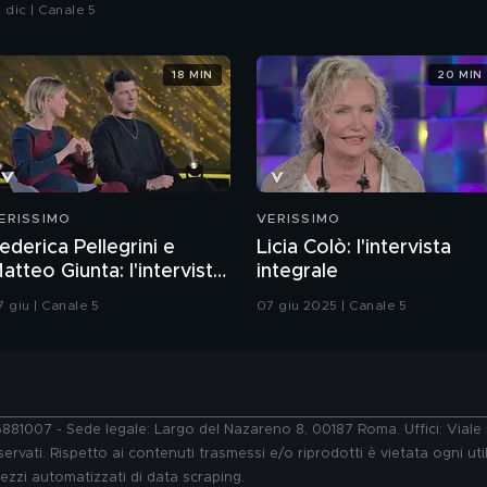
 dic | Canale 5
18 MIN
20 MIN
ERISSIMO
VERISSIMO
ederica Pellegrini e
Licia Colò: l'intervista
atteo Giunta: l'intervista
integrale
ntegrale
7 giu | Canale 5
07 giu 2025 | Canale 5
76881007 - Sede legale: Largo del Nazareno 8, 00187 Roma. Uffici: Vial
ervati. Rispetto ai contenuti trasmessi e/o riprodotti è vietata ogni uti
 mezzi automatizzati di data scraping.