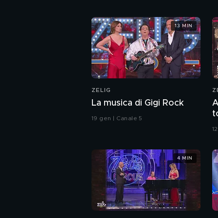
13 MIN
ZELIG
Z
La musica di Gigi Rock
A
t
19 gen | Canale 5
1
4 MIN