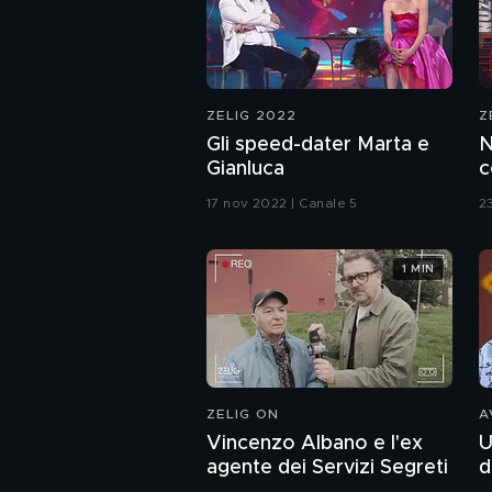
ZELIG 2022
Z
Gli speed-dater Marta e
N
Gianluca
c
17 nov 2022 | Canale 5
2
1 MIN
ZELIG ON
A
Vincenzo Albano e l'ex
U
agente dei Servizi Segreti
d