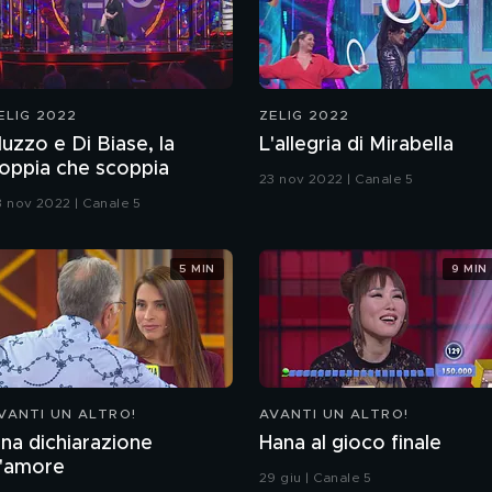
ELIG 2022
ZELIG 2022
uzzo e Di Biase, la
L'allegria di Mirabella
oppia che scoppia
23 nov 2022 | Canale 5
3 nov 2022 | Canale 5
5 MIN
9 MIN
VANTI UN ALTRO!
AVANTI UN ALTRO!
na dichiarazione
Hana al gioco finale
'amore
29 giu | Canale 5