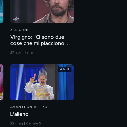
ZELIG ON
Virgigno: "Ci sono due
cose che mi piacciono
nella vita…"
27 apr | Italia 1
4 MIN
AVANTI UN ALTRO!
L'alieno
22 mag | Canale 5