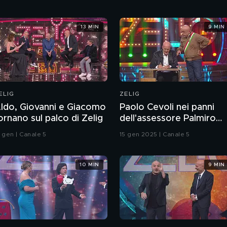
13 MIN
9 MIN
ELIG
ZELIG
ldo, Giovanni e Giacomo
Paolo Cevoli nei panni
ornano sul palco di Zelig
dell'assessore Palmiro
Cangini
2 gen | Canale 5
15 gen 2025 | Canale 5
10 MIN
9 MIN