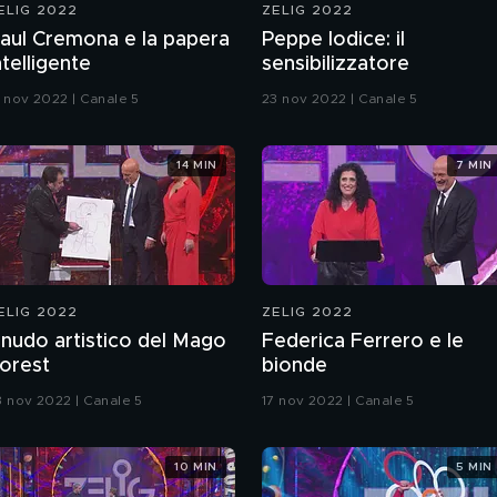
ELIG 2022
ZELIG 2022
aul Cremona e la papera
Peppe Iodice: il
ntelligente
sensibilizzatore
7 nov 2022 | Canale 5
23 nov 2022 | Canale 5
14 MIN
7 MIN
ELIG 2022
ZELIG 2022
l nudo artistico del Mago
Federica Ferrero e le
orest
bionde
3 nov 2022 | Canale 5
17 nov 2022 | Canale 5
10 MIN
5 MIN