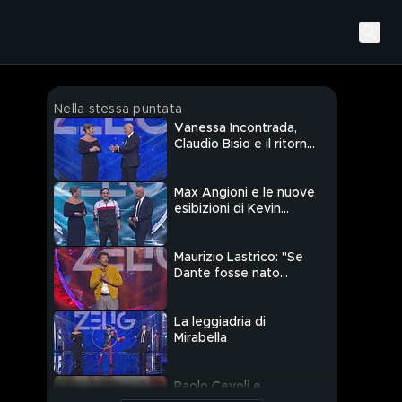
Nella stessa puntata
Vanessa Incontrada,
Claudio Bisio e il ritorno
di Zelig
Max Angioni e le nuove
esibizioni di Kevin
Scannamanna
Maurizio Lastrico: "Se
Dante fosse nato
oggi..."
La leggiadria di
Mirabella
Paolo Cevoli e