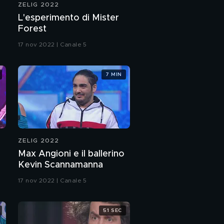
ZELIG 2022
Enrico Bertolino:
L'esperimento di Mister
disconnessi ma felici
Forest
17 nov 2022 | Canale 5
La cena di Ale e Franz
7 MIN
La grigliata
multiculturale di Max
Pieriboni
Gran finale con il TG0
ZELIG 2022
Max Angioni e il ballerino
Kevin Scannamanna
17 nov 2022 | Canale 5
51 SEC