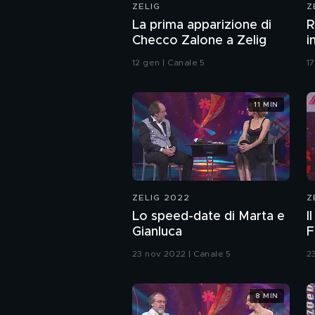
ZELIG
Z
La prima apparizione di
R
Checco Zalone a Zelig
i
12 gen | Canale 5
1
11 MIN
ZELIG 2022
Z
Lo speed-date di Marta e
I
Gianluca
F
23 nov 2022 | Canale 5
2
8 MIN