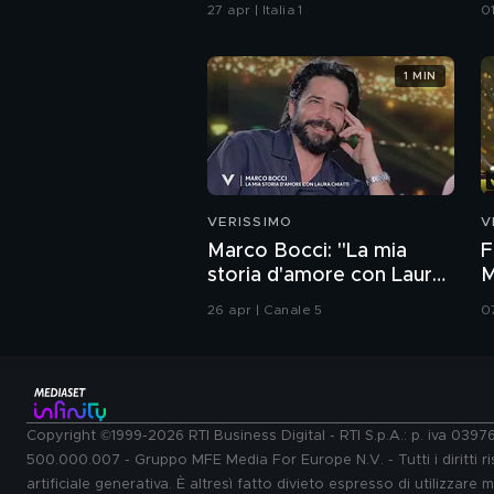
27 apr | Italia 1
01
1 MIN
VERISSIMO
V
Marco Bocci: "La mia
F
storia d'amore con Laura
M
Chiatti"
i
26 apr | Canale 5
0
Copyright ©1999-2026 RTI Business Digital - RTI S.p.A.: p. iva 039
500.000.007 - Gruppo MFE Media For Europe N.V. - Tutti i diritti ris
artificiale generativa. È altresì fatto divieto espresso di utilizzare