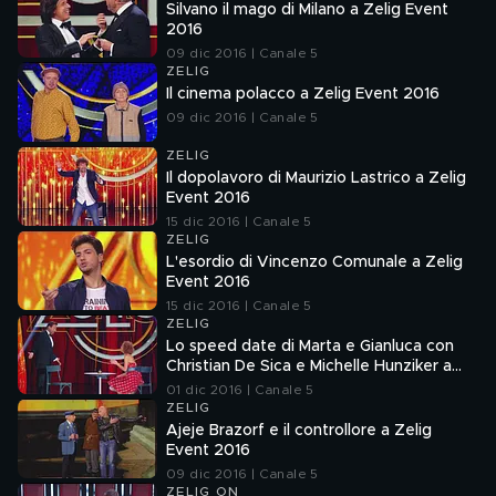
Silvano il mago di Milano a Zelig Event
2016
09 dic 2016 | Canale 5
ZELIG
Il cinema polacco a Zelig Event 2016
09 dic 2016 | Canale 5
ZELIG
Il dopolavoro di Maurizio Lastrico a Zelig
Event 2016
15 dic 2016 | Canale 5
ZELIG
L'esordio di Vincenzo Comunale a Zelig
Event 2016
15 dic 2016 | Canale 5
ZELIG
Lo speed date di Marta e Gianluca con
Christian De Sica e Michelle Hunziker a
Zelig Event 2016
01 dic 2016 | Canale 5
ZELIG
Ajeje Brazorf e il controllore a Zelig
Event 2016
09 dic 2016 | Canale 5
ZELIG ON