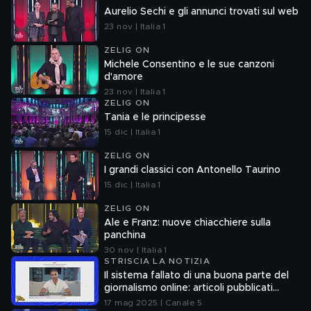
Aurelio Sechi e gli annunci trovati sul web
23 nov | Italia 1
ZELIG ON
Michele Consentino e le sue canzoni
d'amore
23 nov | Italia 1
ZELIG ON
Tania e le principesse
15 dic | Italia 1
ZELIG ON
I grandi classici con Antonello Taurino
15 dic | Italia 1
ZELIG ON
Ale e Franz: nuove chiacchiere sulla
panchina
30 nov | Italia 1
STRISCIA LA NOTIZIA
Il sistema fallato di una buona parte del
giornalismo online: articoli pubblicati
senza la verifica delle fonti
17 mag 2025 | Canale 5