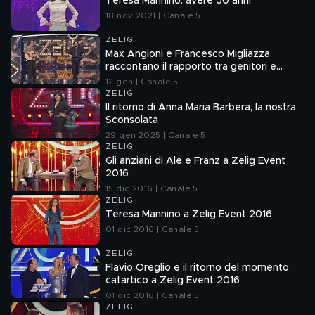
Teresa Mannino: avere 50 anni
18 nov 2021 | Canale 5
ZELIG
Max Angioni e Francesco Migliazza
raccontano il rapporto tra genitori e
adolescenti
12 gen | Canale 5
ZELIG
Il ritorno di Anna Maria Barbera, la nostra
Sconsolata
29 gen 2025 | Canale 5
ZELIG
Gli anziani di Ale e Franz a Zelig Event
2016
15 dic 2016 | Canale 5
ZELIG
Teresa Mannino a Zelig Event 2016
01 dic 2016 | Canale 5
ZELIG
Flavio Oreglio e il ritorno del momento
catartico a Zelig Event 2016
01 dic 2016 | Canale 5
ZELIG