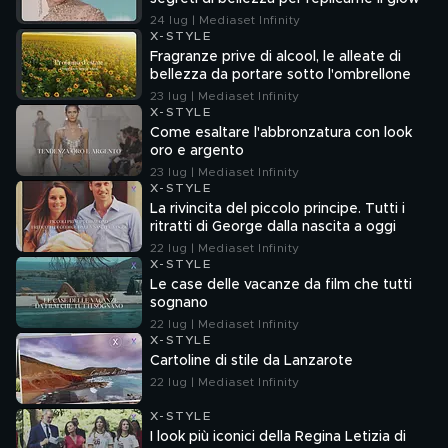
24 lug | Mediaset Infinity
X-STYLE
Fragranze prive di alcool, le alleate di
bellezza da portare sotto l'ombrellone
23 lug | Mediaset Infinity
X-STYLE
Come esaltare l'abbronzatura con look
oro e argento
23 lug | Mediaset Infinity
X-STYLE
La rivincita del piccolo principe. Tutti i
ritratti di George dalla nascita a oggi
22 lug | Mediaset Infinity
X-STYLE
Le case delle vacanze da film che tutti
sognano
22 lug | Mediaset Infinity
X-STYLE
Cartoline di stile da Lanzarote
22 lug | Mediaset Infinity
X-STYLE
I look più iconici della Regina Letizia di