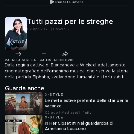
Puntata intera
Tutti pazzi per le streghe
02 apr 2025 | Canale 5
VAI ALLA SERIE
LA TUA LISTA
CONDIVIDI
Dalla regina cattiva di Biancaneve a Wicked, adattamento
cinematografico dell'omonimo musical che riscrive la storia
della perfida Elphaba, svelandone l'umanità e i torti subiti.
Le "maghe" di oggi non volano su scope, né vivono in
Guarda anche
capanne nei boschi: sono simboli di ribellione, di libertà, di
X-STYLE
una forza antica.
Le mete estive preferite delle star per le
vacanze
02 ago | Mediaset Infinity
X-STYLE
In Her Closet #1 Nel guardaroba di
Amelianna Loiacono