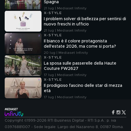
Spagna
21 lug | Mediaset Infinity
X-STYLE
I problem solver di bellezza per sentirsi di
nuovo freschi in ufficio
21 lug | Mediaset Infinity
X-STYLE
Il bianco è il colore protagonista
dell'estate 2026, ma come si porta?
20 lug | Mediaset Infinity
X-STYLE
La sposa sulle passerelle della Haute
Couture FW2627
17 lug | Mediaset Infinity
X-STYLE
Il prodigioso fascino delle star di mezza
età
17 lug | Mediaset Infinity
Copyright ©1999-2026 RTI Business Digital - RTI S.p.A.: p. iva
03976881007 - Sede legale: Largo del Nazareno 8, 00187 Roma.