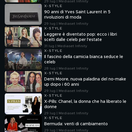
29 lug | Mediaset Infinity
X-STYLE
90 anni di Yves Saint Laurent in 5
rivoluzioni di moda
29 lug | Mediaset Infinity
X-STYLE
Leggere è diventato pop: ecco i libri
scelti dalle celeb per l'estate
31 lug | Mediaset Infinity
X-STYLE
Il fascino della camicia bianca seduce le
celeb
28 lug | Mediaset Infinity
X-STYLE
Demi Moore, nuova paladina del no-make
up dopo i 60 anni
29 lug | Mediaset Infinity
X-STYLE
X-Pills: Chanel, la donna che ha liberato le
donne
29 lug | Mediaset Infinity
X-STYLE
Bermuda: venti di cambiamento
29 lug | Mediaset Infinity