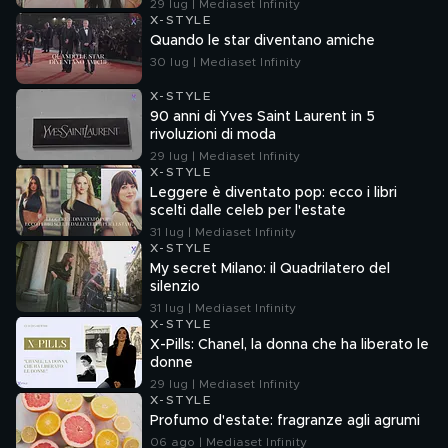
29 lug | Mediaset Infinity
X-STYLE
Quando le star diventano amiche
30 lug | Mediaset Infinity
X-STYLE
90 anni di Yves Saint Laurent in 5
rivoluzioni di moda
29 lug | Mediaset Infinity
X-STYLE
Leggere è diventato pop: ecco i libri
scelti dalle celeb per l'estate
31 lug | Mediaset Infinity
X-STYLE
My secret Milano: il Quadrilatero del
silenzio
31 lug | Mediaset Infinity
X-STYLE
X-Pills: Chanel, la donna che ha liberato le
donne
29 lug | Mediaset Infinity
X-STYLE
Profumo d'estate: fragranze agli agrumi
06 ago | Mediaset Infinity