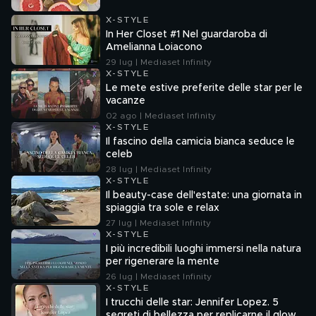
X-STYLE
In Her Closet #1 Nel guardaroba di
Amelianna Loiacono
29 lug | Mediaset Infinity
X-STYLE
Le mete estive preferite delle star per le
vacanze
02 ago | Mediaset Infinity
X-STYLE
Il fascino della camicia bianca seduce le
celeb
28 lug | Mediaset Infinity
X-STYLE
Il beauty-case dell'estate: una giornata in
spiaggia tra sole e relax
27 lug | Mediaset Infinity
X-STYLE
I più incredibili luoghi immersi nella natura
per rigenerare la mente
26 lug | Mediaset Infinity
X-STYLE
I trucchi delle star: Jennifer Lopez. 5
segreti di bellezza per replicarne il glow