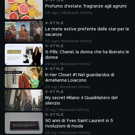
X-STYLE
Profumo d'estate: fragranze agli agrumi
06 ago | Mediaset Infinity
X-STYLE
Le mete estive preferite delle star per le
vacanze
02 ago | Mediaset Infinity
X-STYLE
X-Pills: Chanel, la donna che ha liberato le
donne
29 lug | Mediaset Infinity
X-STYLE
In Her Closet #1 Nel guardaroba di
Amelianna Loiacono
29 lug | Mediaset Infinity
X-STYLE
My secret Milano: il Quadrilatero del
silenzio
31 lug | Mediaset Infinity
X-STYLE
90 anni di Yves Saint Laurent in 5
rivoluzioni di moda
29 lug | Mediaset Infinity