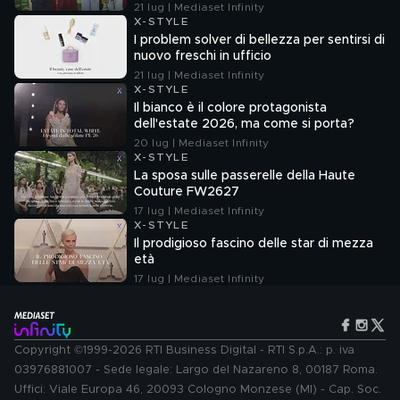
21 lug | Mediaset Infinity
X-STYLE
I problem solver di bellezza per sentirsi di
nuovo freschi in ufficio
21 lug | Mediaset Infinity
X-STYLE
Il bianco è il colore protagonista
dell'estate 2026, ma come si porta?
20 lug | Mediaset Infinity
X-STYLE
La sposa sulle passerelle della Haute
Couture FW2627
17 lug | Mediaset Infinity
X-STYLE
Il prodigioso fascino delle star di mezza
età
17 lug | Mediaset Infinity
Copyright ©1999-2026 RTI Business Digital - RTI S.p.A.: p. iva
03976881007 - Sede legale: Largo del Nazareno 8, 00187 Roma.
Uffici: Viale Europa 46, 20093 Cologno Monzese (MI) - Cap. Soc.