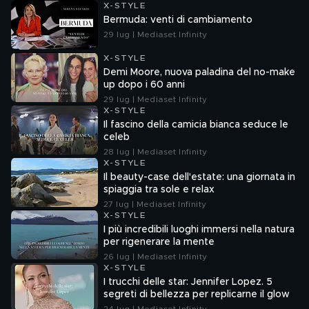
X-STYLE
Bermuda: venti di cambiamento
29 lug | Mediaset Infinity
X-STYLE
Demi Moore, nuova paladina del no-make
up dopo i 60 anni
29 lug | Mediaset Infinity
X-STYLE
Il fascino della camicia bianca seduce le
celeb
28 lug | Mediaset Infinity
X-STYLE
Il beauty-case dell'estate: una giornata in
spiaggia tra sole e relax
27 lug | Mediaset Infinity
X-STYLE
I più incredibili luoghi immersi nella natura
per rigenerare la mente
26 lug | Mediaset Infinity
X-STYLE
I trucchi delle star: Jennifer Lopez. 5
segreti di bellezza per replicarne il glow