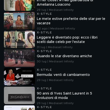
In Her Closet #1 Nel guardaroba di
Amelianna Loiacono
29 lug | Mediaset Infinity
X-STYLE
Le mete estive preferite delle star per le
vacanze
02 ago | Mediaset Infinity
X-STYLE
Leggere è diventato pop: ecco i libri
scelti dalle celeb per l'estate
31 lug | Mediaset Infinity
X-STYLE
Quando le star diventano amiche
30 lug | Mediaset Infinity
X-STYLE
Bermuda: venti di cambiamento
29 lug | Mediaset Infinity
X-STYLE
90 anni di Yves Saint Laurent in 5
rivoluzioni di moda
29 lug | Mediaset Infinity
X-STYLE