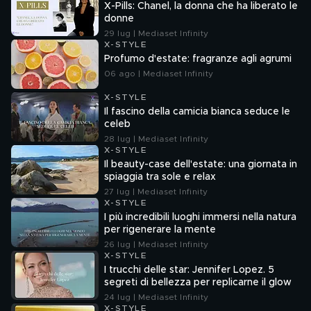
X-Pills: Chanel, la donna che ha liberato le
donne
29 lug | Mediaset Infinity
X-STYLE
Profumo d'estate: fragranze agli agrumi
06 ago | Mediaset Infinity
X-STYLE
Il fascino della camicia bianca seduce le
celeb
28 lug | Mediaset Infinity
X-STYLE
Il beauty-case dell'estate: una giornata in
spiaggia tra sole e relax
27 lug | Mediaset Infinity
X-STYLE
I più incredibili luoghi immersi nella natura
per rigenerare la mente
26 lug | Mediaset Infinity
X-STYLE
I trucchi delle star: Jennifer Lopez. 5
segreti di bellezza per replicarne il glow
24 lug | Mediaset Infinity
X-STYLE