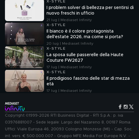
X-STYLE
I problem solver di bellezza per sentirsi di
nuovo freschi in ufficio
21 lug | Mediaset Infinity
X-STYLE
Il bianco è il colore protagonista
dell'estate 2026, ma come si porta?
20 lug | Mediaset Infinity
X-STYLE
La sposa sulle passerelle della Haute
Couture FW2627
17 lug | Mediaset Infinity
X-STYLE
Il prodigioso fascino delle star di mezza
età
17 lug | Mediaset Infinity
Copyright ©1999-2026 RTI Business Digital - RTI S.p.A.: p. iva
03976881007 - Sede legale: Largo del Nazareno 8, 00187 Roma.
Uffici: Viale Europa 46, 20093 Cologno Monzese (MI) - Cap. Soc.
int. vers. € 500.000.007 - Gruppo MFE Media For Europe N.V. -