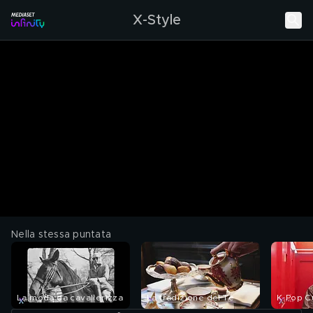
X-Style
Nella stessa puntata
La moda da cavallerizza
La tradizione del Tè
K-Pop C