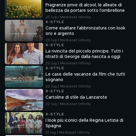
Fragranze prive di alcool, le alleate di
bellezza da portare sotto l'ombrellone
23 lug | Mediaset Infinity
X-STYLE
Come esaltare l'abbronzatura con look
oro e argento
23 lug | Mediaset Infinity
X-STYLE
La rivincita del piccolo principe. Tutti i
ritratti di George dalla nascita a oggi
22 lug | Mediaset Infinity
X-STYLE
Le case delle vacanze da film che tutti
sognano
22 lug | Mediaset Infinity
X-STYLE
Cartoline di stile da Lanzarote
22 lug | Mediaset Infinity
X-STYLE
I look più iconici della Regina Letizia di
Spagna
21 lug | Mediaset Infinity