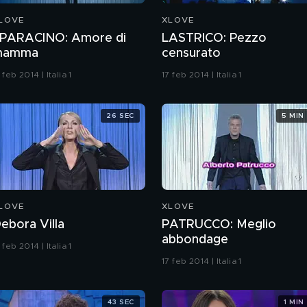
LOVE
XLOVE
PARACINO: Amore di
LASTRICO: Pezzo
mamma
censurato
 feb 2014 | Italia 1
17 feb 2014 | Italia 1
26 SEC
5 MIN
LOVE
XLOVE
ebora Villa
PATRUCCO: Meglio
abbondage
 feb 2014 | Italia 1
17 feb 2014 | Italia 1
43 SEC
1 MIN