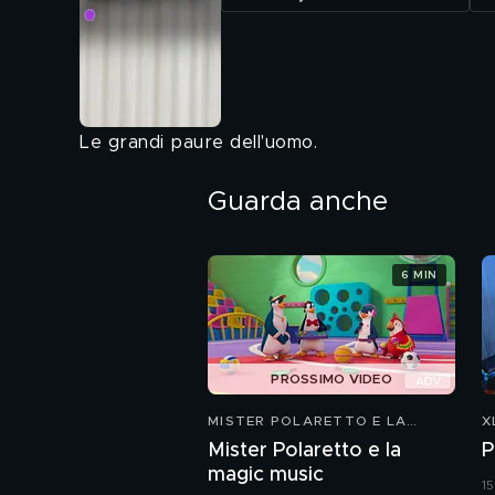
Le grandi paure dell'uomo.
Guarda anche
6 MIN
PROSSIMO VIDEO
MISTER POLARETTO E LA
X
MAGIC MUSIC
Mister Polaretto e la
P
magic music
15