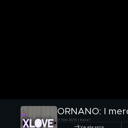
ORNANO: I merca
17 feb 2014 | Italia 1
Vai alla serie