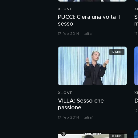
XLOVE
X
PUCCI: C'era una volta il
S
sesso
17 feb 2014 | Italia 1
17
5 MIN
XLOVE
X
VILLA: Sesso che
D
passione
12
17 feb 2014 | Italia 1
8 MIN