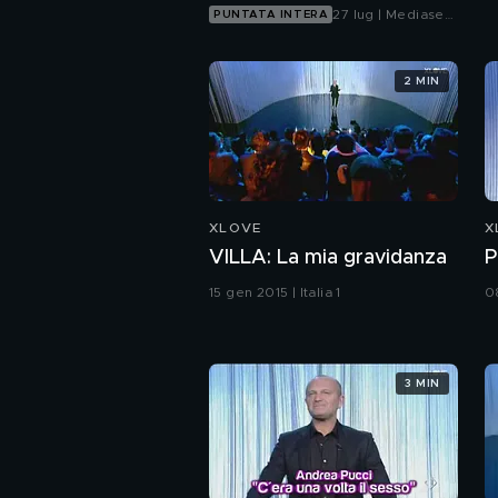
27 lug | Mediaset
PUNTATA INTERA
Infinity
2 MIN
XLOVE
X
VILLA: La mia gravidanza
P
15 gen 2015 | Italia 1
08
3 MIN