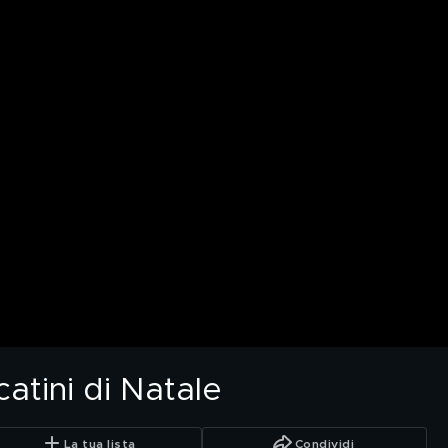
tini di Natale
La tua lista
Condividi