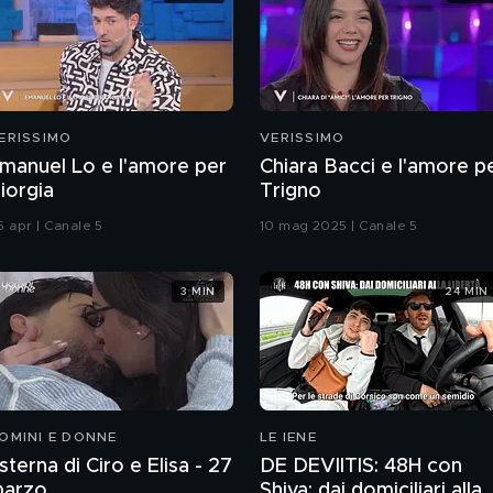
ERISSIMO
VERISSIMO
manuel Lo e l'amore per
Chiara Bacci e l'amore p
iorgia
Trigno
5 apr | Canale 5
10 mag 2025 | Canale 5
3 MIN
24 MIN
OMINI E DONNE
LE IENE
sterna di Ciro e Elisa - 27
DE DEVIITIS: 48H con
arzo
Shiva: dai domiciliari alla