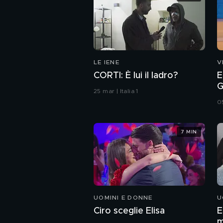
LE IENE
V
CORTI: È lui il ladro?
E
G
25 mar | Italia 1
0
7 MIN
UOMINI E DONNE
U
Ciro sceglie Elisa
E
m