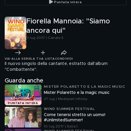
Puntata intera
Fiorella Mannoia: "Siamo
ancora qui"
11 lug 2017 | Canale 5
VAI ALLA SERIE
LA TUA LISTA
CONDIVIDI
Il nuovo singolo della cantante, estratto dall'album
"Combattente".
Guarda anche
MISTER POLARETTO E LA MAGIC MUSIC
Mister Polaretto e la magic music
27 lug | Mediaset Infinity
PUNTATA INTERA
WIND SUMMER FESTIVAL
Come tenersi stretto un uomo!
#UnlimitedSummer!
10 lug 2017 | Italia 1