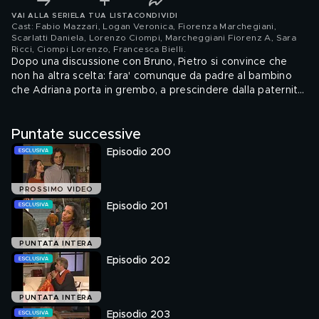
VAI ALLA SERIE
LA TUA LISTA
CONDIVIDI
Cast: Fabio Mazzari, Logan Veronica, Fiorenza Marchegiani,
Scarlatti Daniela, Lorenzo Ciompi, Marcheggiani Fiorenz A, Sara
Ricci, Ciompi Lorenzo, Francesca Bielli
.
Dopo una discussione con Bruno, Pietro si convince che
non ha altra scelta: fara' comunque da padre al bambino
che Adriana porta in grembo, a prescindere dalla paternita'
'genetica'. Bruno intanto accoglie con sorpresa l'arrivo a
Como di Sharis, l'infermiera conosciuta nel campo di Medici
Puntate successive
Senza Frontiere in Sudan. Giacomo e' sempre piu'
tormentato, non sapendo se dire o meno la verita' a Laura.
Episodio 200
Eva e Alfio, per una volta, decidono di ignorare i
pettegolezzi e le malignita' della gente sulla loro relazione
e vanno insieme a cena all'esclusivo Circolo Canottieri,
PROSSIMO VIDEO
dove pero' li aspetta una sgradevole sorpresa.
Episodio 201
PUNTATA INTERA
Episodio 202
PUNTATA INTERA
Episodio 203