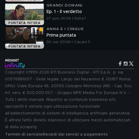
GRANDI DOMANI
Ep. 1 - Il verdetto
27 gen 2005 | Italia 1
PUNTATA INTERA
ANNA E I CINQUE
Prima puntata
30 set 2008 | Canale 5
PUNTATA INTERA
Copyright ©1999-2026 RTI Business Digital - RTI S.p.A.: p. iva
03976881007 - Sede legale: Largo del Nazareno 8, 00187 Roma.
Uffici: Viale Europa 46, 20093 Cologno Monzese (MI) - Cap. Soc.
int. vers. € 500.000.007 - Gruppo MFE Media For Europe N.V. -
Tutti i diritti riservati. Rispetto ai contenuti trasmessi e/o
riprodotti è vietata ogni utilizzazione funzionale
all'addestramento di sistemi di intelligenza artificiale generativa.
È altresì fatto divieto espresso di utilizzare mezzi automatizzati
di data scraping.
Termini di servizio
Recedi dai servizi a pagamento