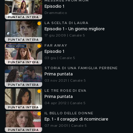
MESSAGE FROM MOM
Episodio 1
Drammatico
PUNTATA INTERA
LA SCELTA DI LAURA
Episodio 1 - Un giorno migliore
17 giu 2009 | Canale 5
PUNTATA INTERA
FAR AWAY
Episodio 1
03 giu | Canale 5
PUNTATA INTERA
STORIA DI UNA FAMIGLIA PERBENE
Prima puntata
03 nov 2021 | Canale 5
PUNTATA INTERA
LE TRE ROSE DI EVA
Prima puntata
04 apr 2012 | Canale 5
PUNTATA INTERA
IL BELLO DELLE DONNE
Ep. 1 - Il coraggio di ricominciare
07 mar 2001 | Canale 5
PUNTATA INTERA