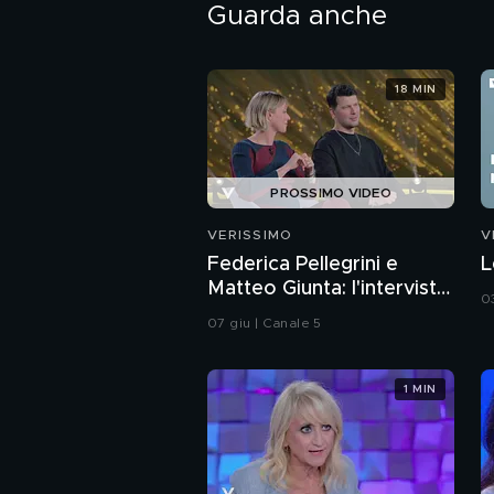
Guarda anche
18 MIN
PROSSIMO VIDEO
VERISSIMO
V
Federica Pellegrini e
L
Matteo Giunta: l'intervista
0
integrale
07 giu | Canale 5
1 MIN