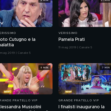
9 MIN
21 MIN
ERISSIMO
VERISSIMO
oto Cutugno e la
Pamela Prati
alattia
11 mag 2019 | Canale 5
1 mag 2019 | Canale 5
9 MIN
7 MIN
RANDE FRATELLO VIP
GRANDE FRATELLO VIP
lessandra Mussolini
I finalisti inaugurano la