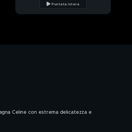
una coppia"
Puntata intera
Giulia Salemi
Andrea Mainardi
Un amore da gourmet
The best of: "Andrea
Mainardi"
Un attimo di
incomprensione?
Provvedi!
pagna Celine con estrema delicatezza e
Silvia Provvedi: Addio
Corona