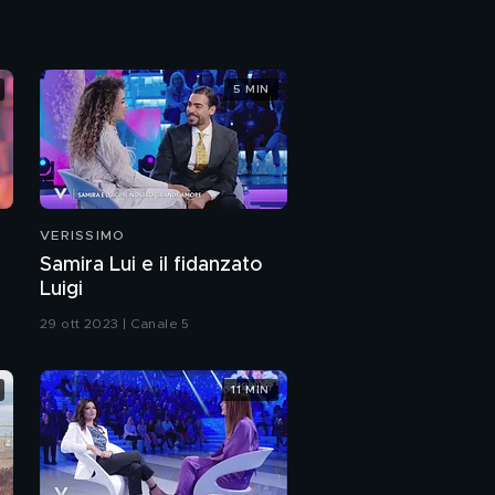
Il nuovo amore di Silvia
Provvedi
5 MIN
Silvia Provvedi nella
casa dei VIP
L'amore di Stefano
Sala
VERISSIMO
Samira Lui e il fidanzato
Stefano Sala story
Luigi
29 ott 2023 | Canale 5
Stefano Sala e Dasha
11 MIN
Stefano e Benedetta:
solo amici