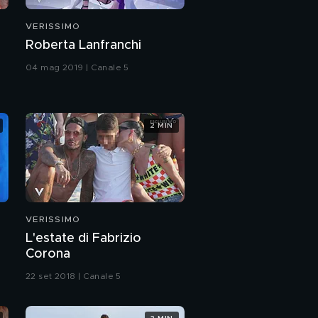
Stefano Sala e
VERISSIMO
Benedetta Mazza
Roberta Lanfranchi
Benedetta Mazza!
04 mag 2019 | Canale 5
Benedetta Mazza
2 MIN
Walter Nudo
VERISSIMO
Walter Nudo al GF VIP
L'estate di Fabrizio
Corona
Walter Nudo and
22 set 2018 | Canale 5
family