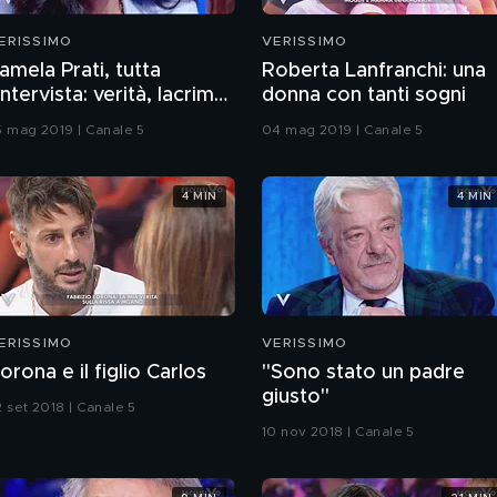
ERISSIMO
VERISSIMO
amela Prati, tutta
Roberta Lanfranchi: una
'intervista: verità, lacrime
donna con tanti sogni
 paura
5 mag 2019 | Canale 5
04 mag 2019 | Canale 5
4 MIN
4 MIN
ERISSIMO
VERISSIMO
orona e il figlio Carlos
"Sono stato un padre
giusto"
2 set 2018 | Canale 5
10 nov 2018 | Canale 5