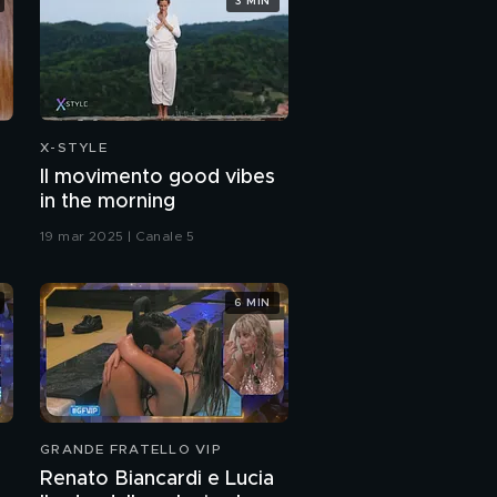
3 MIN
Walter Nudo e la sua
Celine
X-STYLE
Il movimento good vibes
in the morning
19 mar 2025 | Canale 5
6 MIN
GRANDE FRATELLO VIP
Renato Biancardi e Lucia