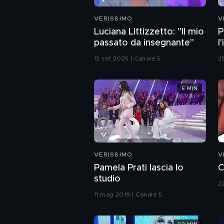
VERISSIMO
V
Luciana Littizzetto: "Il mio
P
passato da insegnante"
l
e
13 set 2025 | Canale 5
2
6 MIN
VERISSIMO
V
Pamela Prati lascia lo
C
studio
2
11 mag 2019 | Canale 5