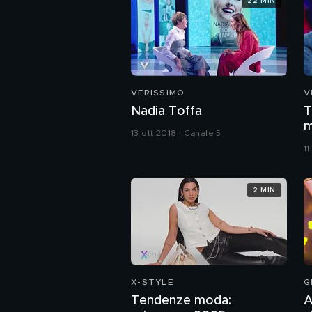
22 MIN
VERISSIMO
V
Nadia Toffa
T
m
13 ott 2018 | Canale 5
1
2 MIN
X-STYLE
G
Tendenze moda:
A