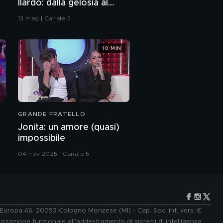
Ilardo: dalla gelosia al
bacio
13 mag | Canale 5
10 MIN
GRANDE FRATELLO
Jonita: un amore (quasi)
impossibile
04 nov 2025 | Canale 5
e Europa 46, 20093 Cologno Monzese (MI) - Cap. Soc. int. vers. €
lizzazione funzionale all'addestramento di sistemi di intelligenza