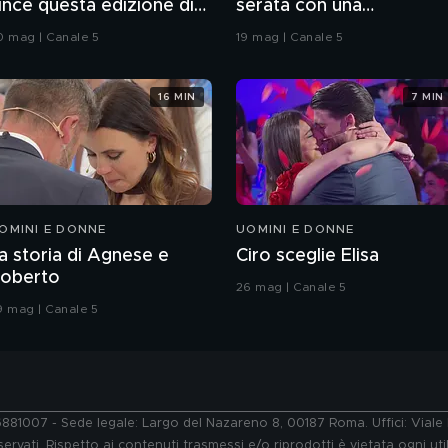
ince questa edizione di
serata con una
rande Fratello VIP
coreografia
0 mag | Canale 5
19 mag | Canale 5
16 MIN
7 MIN
OMINI E DONNE
UOMINI E DONNE
a storia di Agnese e
Ciro sceglie Elisa
oberto
26 mag | Canale 5
9 mag | Canale 5
76881007 - Sede legale: Largo del Nazareno 8, 00187 Roma. Uffici: Vial
ervati. Rispetto ai contenuti trasmessi e/o riprodotti è vietata ogni uti