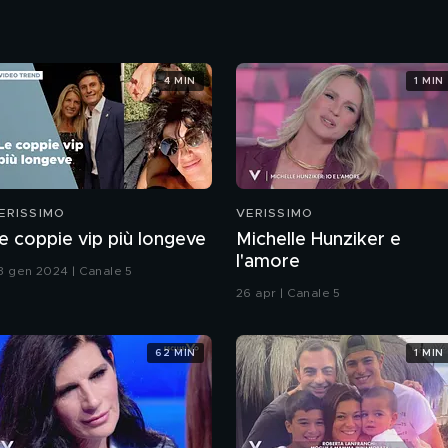
4 MIN
1 MIN
ERISSIMO
VERISSIMO
e coppie vip più longeve
Michelle Hunziker e
l'amore
3 gen 2024 | Canale 5
26 apr | Canale 5
62 MIN
1 MIN