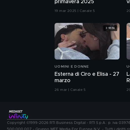
primavera 2025
v
G
19 mar 2025 | Canale 5
2
3 MIN
UOMINI E DONNE
U
Esterna di Ciro e Elisa - 27
L
marzo
R
26 mar | Canale 5
2
Copyright ©1999-2026 RTI Business Digital - RTI S.p.A.: p. iva 039
500.000.007 - Gruppo MFE Media For Europe N.V. - Tutti i diritti ris